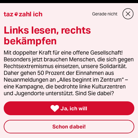
recherchefonds ausland
taz
zahl ich
Gerade nicht

panterstiftung
Links lesen, rechts
panterpreis 2026
bekämpfen
Mit doppelter Kraft für eine offene Gesellschaft!
Besonders jetzt brauchen Menschen, die sich gegen
Podcast
Rechtsextremismus einsetzen, unsere Solidarität.
Daher gehen 50 Prozent der Einnahmen aus
Neuanmeldungen an „Alles beginnt im Zentrum“ –
bundestalk
eine Kampagne, die bedrohte linke Kulturzentren
und Jugendorte unterstützt. Sind Sie dabei?
fernverbindung

Ja, ich will
klima update°
Schon dabei!
Mauerecho