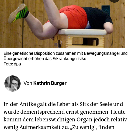
berlin
nord
wahrheit
verlag
verlag
Eine genetische Disposition zusammen mit Bewegungsmangel und
Übergewicht erhöhen das Erkrankungsrisiko
veranstaltungen
Foto: dpa
shop
Von
Kathrin Burger
fragen & hilfe
unterstützen
In der Antike galt die Leber als Sitz der Seele und
abo
wurde dementsprechend ernst genommen. Heute
kommt dem lebenswichtigen Organ jedoch relativ
genossenschaft
wenig Aufmerksamkeit zu. „Zu wenig“, finden