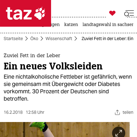

taz zahl ich
ceuta
hitze
bergsteigen
katzen
landtagswahl in sachsen-

taz zahl ich
Startseite
Öko
Wissenschaft
Zuviel Fett in der Leber: Ein
taz zahl ich
themen
Zuviel Fett in der Leber
Ein neues Volksleiden
politik
Eine nichtalkoholische Fettleber ist gefährlich, wenn
öko
sie gemeinsam mit Übergewicht oder Diabetes
vorkommt. 30 Prozent der Deutschen sind
gesellschaft
betroffen.
kultur
16.2.2018
12:58 Uhr
teilen
sport