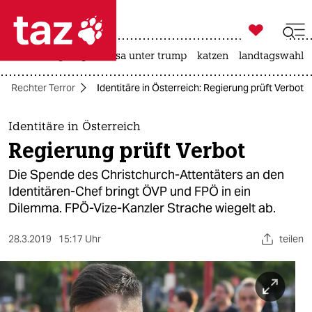

taz zahl ich
hitze
bergsteigen
usa unter trump
katzen
landtagswahl i

taz zahl ich
Rechter Terror
Identitäre in Österreich: Regierung prüft Verbot
taz zahl ich
themen
Identitäre in Österreich
Regierung prüft Verbot
politik
Die Spende des Christchurch-Attentäters an den
öko
Identitären-Chef bringt ÖVP und FPÖ in ein
Dilemma. FPÖ-Vize-Kanzler Strache wiegelt ab.
gesellschaft
28.3.2019
15:17 Uhr
teilen
kultur
sport