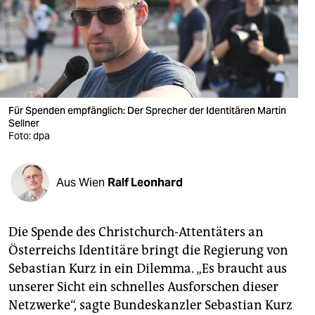
berlin
nord
wahrheit
verlag
Für Spenden empfänglich: Der Sprecher der Identitären Martin
verlag
Sellner
Foto: dpa
veranstaltungen
shop
Aus Wien
Ralf Leonhard
fragen & hilfe
Die Spende des Christchurch-Attentäters an
unterstützen
Österreichs Identitäre bringt die Regierung von
abo
Sebastian Kurz in ein Dilemma. „Es braucht aus
unserer Sicht ein schnelles Ausforschen dieser
genossenschaft
Netzwerke“, sagte Bundeskanzler Sebastian Kurz