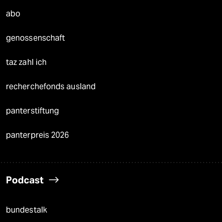
abo
genossenschaft
taz zahl ich
recherchefonds ausland
panterstiftung
panterpreis 2026
Podcast
bundestalk