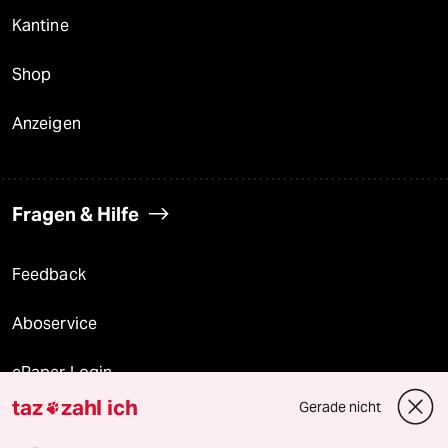
Kantine
Shop
Anzeigen
Fragen & Hilfe
Feedback
Aboservice
ePaper Login
taz
zahl ich
Gerade nicht

Downloads für Abonnierende