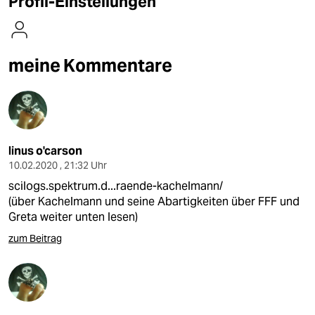
Profil-Einstellungen
berlin
nord
meine Kommentare
wahrheit
verlag
verlag
linus o'carson
veranstaltungen
10.02.2020 , 21:32 Uhr
shop
scilogs.spektrum.d...raende-kachelmann/
(über Kachelmann und seine Abartigkeiten über FFF und
fragen & hilfe
Greta weiter unten lesen)
unterstützen
zum Beitrag
abo
genossenschaft