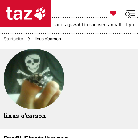

taz zahl ich
niedrigwasser
rente
landtagswahl in sachsen-anhalt
hybri

taz zahl ich
Startseite
linus o'carson
taz zahl ich
themen
politik
öko
gesellschaft
kultur
linus o'carson
sport