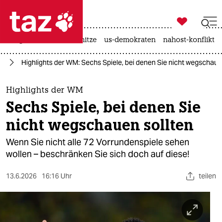

taz zahl ich
krieg in der ukraine
hitze
us-demokraten
nahost-konflikt

taz zahl ich
WM
Highlights der WM: Sechs Spiele, bei denen Sie nicht wegschaue
taz zahl ich
themen
Highlights der WM
Sechs Spiele, bei denen Sie
politik
nicht wegschauen sollten
öko
Wenn Sie nicht alle 72 Vorrundenspiele sehen
wollen – beschränken Sie sich doch auf diese!
gesellschaft
13.6.2026
16:16 Uhr
teilen
kultur
sport