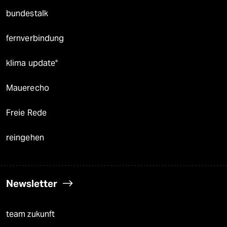
bundestalk
fernverbindung
klima update°
Mauerecho
Freie Rede
reingehen
Newsletter
team zukunft