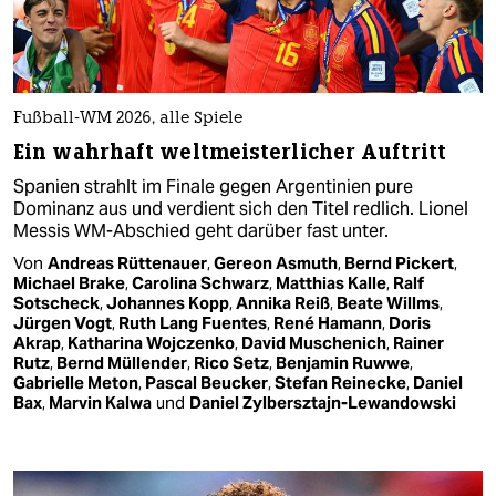
Fußball-WM 2026, alle Spiele
Ein wahrhaft weltmeisterlicher Auftritt
Spanien strahlt im Finale gegen Argentinien pure
Dominanz aus und verdient sich den Titel redlich. Lionel
Messis WM-Abschied geht darüber fast unter.
Von
Andreas Rüttenauer
,
Gereon Asmuth
,
Bernd Pickert
,
Michael Brake
,
Carolina Schwarz
,
Matthias Kalle
,
Ralf
Sotscheck
,
Johannes Kopp
,
Annika Reiß
,
Beate Willms
,
Jürgen Vogt
,
Ruth Lang Fuentes
,
René Hamann
,
Doris
Akrap
,
Katharina Wojczenko
,
David Muschenich
,
Rainer
Rutz
,
Bernd Müllender
,
Rico Setz
,
Benjamin Ruwwe
,
Gabrielle Meton
,
Pascal Beucker
,
Stefan Reinecke
,
Daniel
Bax
,
Marvin Kalwa
und
Daniel Zylbersztajn-Lewandowski