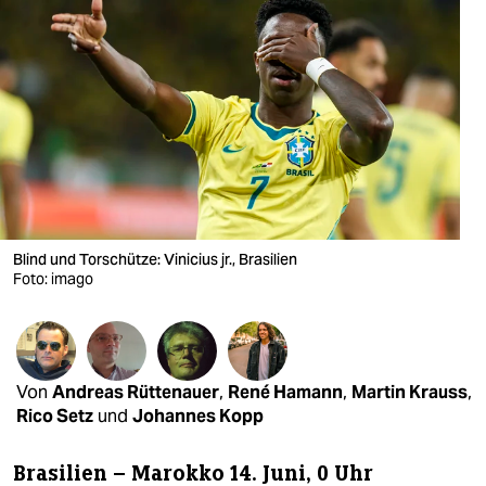
berlin
nord
wahrheit
verlag
verlag
veranstaltungen
Blind und Torschütze: Vinicius jr., Brasilien
shop
Foto: imago
fragen & hilfe
unterstützen
Von
Andreas Rüttenauer
,
René Hamann
,
Martin Krauss
,
abo
Rico Setz
und
Johannes Kopp
genossenschaft
Brasilien – Marokko 14. Juni, 0 Uhr