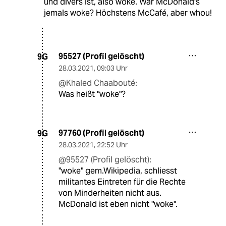
und divers ist, also woke. War McDonald's
jemals woke? Höchstens McCafé, aber whou!
95527 (Profil gelöscht)
9G
28.03.2021
,
09:03 Uhr
@Khaled Chaabouté:
Was heißt "woke"?
97760 (Profil gelöscht)
9G
28.03.2021
,
22:52 Uhr
@95527 (Profil gelöscht):
"woke" gem.Wikipedia, schliesst
militantes Eintreten für die Rechte
von Minderheiten nicht aus.
McDonald ist eben nicht "woke".