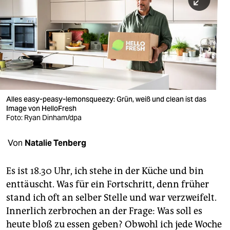
berlin
nord
wahrheit
verlag
verlag
Alles easy-peasy-lemonsqueezy: Grün, weiß und clean ist das
Image von HelloFresh
veranstaltungen
Foto: Ryan Dinham/dpa
shop
Von
Natalie Tenberg
fragen & hilfe
unterstützen
Es ist 18.30 Uhr, ich stehe in der Küche und bin
enttäuscht. Was für ein Fortschritt, denn früher
abo
stand ich oft an selber Stelle und war verzweifelt.
Innerlich zerbrochen an der Frage: Was soll es
genossenschaft
heute bloß zu essen geben? Obwohl ich jede Woche