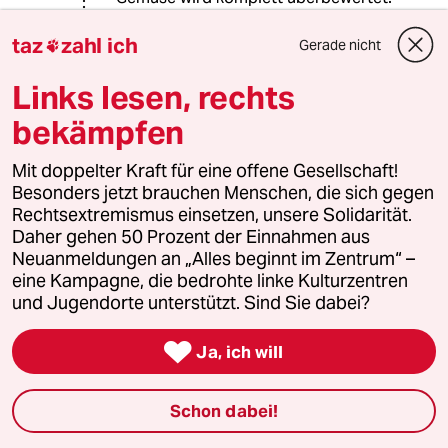
taz
zahl ich
Gerade nicht

Hugo
H
Links lesen, rechts
28.03.2021
,
09:43 Uhr
bekämpfen
@nutzer:
Ich rate mal, daß die Kinder von
Mit doppelter Kraft für eine offene Gesellschaft!
Natalie Tenberg ned italienisch
Besonders jetzt brauchen Menschen, die sich gegen
können ;) .
Rechtsextremismus einsetzen, unsere Solidarität.
Daher gehen 50 Prozent der Einnahmen aus
Hatt mir ein paar Bücher von dem
Neuanmeldungen an „Alles beginnt im Zentrum“ –
Engländer mal in der Bibliothek
eine Kampagne, die bedrohte linke Kulturzentren
ausgeliehen, deswegen die
und Jugendorte unterstützt. Sind Sie dabei?
Kinderkompatibilitätsempfehlung. Ich
selber hab hier u.a. das

Standardwerk von Paul Bocuse: "Die
Ja, ich will
Neue Küche" (auch gebraucht)
rumfliegen, da blätter ich immermal,
Schon dabei!
sind halt weitaus weniger Bilder
drinne als beim Jamie Oliver.