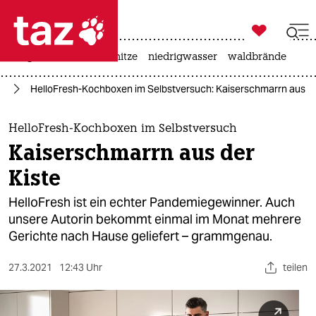

taz zahl ich
krieg in der ukraine
hitze
niedrigwasser
waldbrände

taz zahl ich
ag
HelloFresh-Kochboxen im Selbstversuch: Kaiserschmarrn aus de
taz zahl ich
themen
HelloFresh-Kochboxen im Selbstversuch
Kaiserschmarrn aus der
politik
Kiste
öko
HelloFresh ist ein echter Pandemiegewinner. Auch
unsere Autorin bekommt einmal im Monat mehrere
gesellschaft
Gerichte nach Hause geliefert – grammgenau.
kultur
27.3.2021
12:43 Uhr
teilen
sport