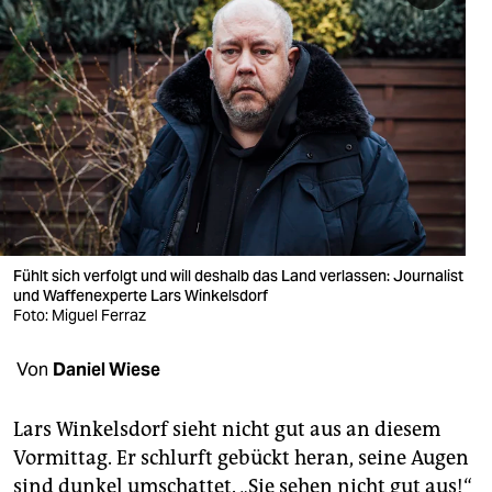
berlin
nord
wahrheit
verlag
verlag
veranstaltungen
Fühlt sich verfolgt und will deshalb das Land verlassen: Journalist
shop
und Waffenexperte Lars Winkelsdorf
Foto: Miguel Ferraz
fragen & hilfe
unterstützen
Von
Daniel Wiese
abo
Lars Winkelsdorf sieht nicht gut aus an diesem
genossenschaft
Vormittag. Er schlurft gebückt heran, seine Augen
sind dunkel umschattet. „Sie sehen nicht gut aus!“