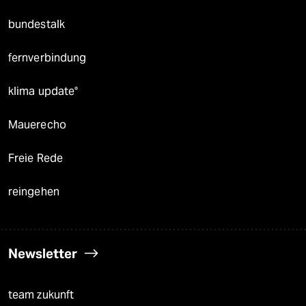
bundestalk
fernverbindung
klima update°
Mauerecho
Freie Rede
reingehen
Newsletter
team zukunft