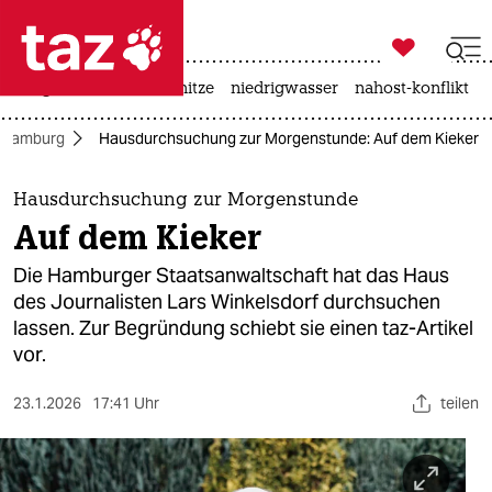

taz zahl ich
krieg in der ukraine
hitze
niedrigwasser
nahost-konflikt

taz zahl ich
Hamburg
Hausdurchsuchung zur Morgenstunde: Auf dem Kieker
taz zahl ich
themen
Hausdurchsuchung zur Morgenstunde
Auf dem Kieker
politik
Die Hamburger Staatsanwaltschaft hat das Haus
öko
des Journalisten Lars Winkelsdorf durchsuchen
lassen. Zur Begründung schiebt sie einen taz-Artikel
gesellschaft
vor.
kultur
23.1.2026
17:41 Uhr
teilen
sport