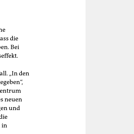
ne
ass die
en. Bei
effekt.
ll. „In den
gegeben“,
 Zentrum
des neuen
gen und
die
 in