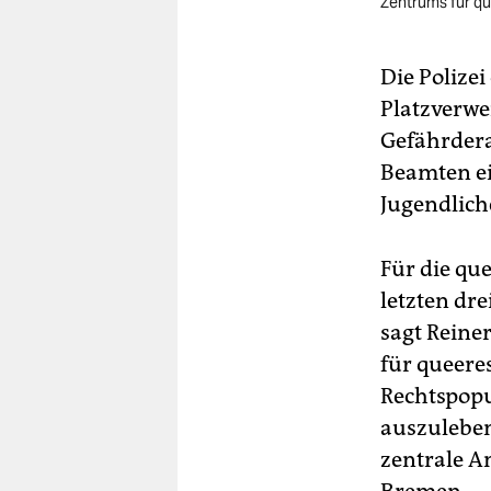
Zentrums für qu
Die Polize
Platzverwe
Gefährderan
Beamten ei
Jugendliche
Für die que
letzten dre
sagt Reine
für queeres
Rechtspopu
auszuleben
zentrale A