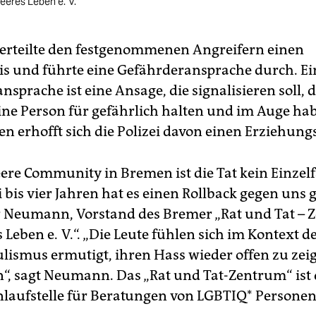
eeres Leben e. V.“
i erteilte den festgenommenen Angreifern einen
is und führte eine Gefährderansprache durch. Ei
sprache ist eine Ansage, die signalisieren soll, d
ne Person für gefährlich halten und im Auge hab
n erhofft sich die Polizei davon einen Erziehungs
ere Community in Bremen ist die Tat kein Einzelfa
i bis vier Jahren hat es einen Rollback gegen uns 
r Neumann, Vorstand des Bremer „Rat und Tat –
 Leben e. V.“. „Die Leute fühlen sich im Kontext 
lismus ermutigt, ihren Hass wieder offen zu zei
“, sagt Neumann. Das „Rat und Tat-Zentrum“ ist 
nlaufstelle für Beratungen von LGBTIQ* Personen