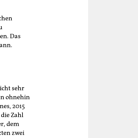
schen
u
ben. Das
mann.
icht sehr
en ohnehin
ines, 2015
 die Zahl
er, dem
zten zwei