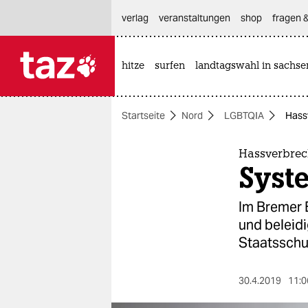
hautnavigation anspringen
hauptinhalt anspringen
footer anspringen
verlag
veranstaltungen
shop
fragen &
hitze
surfen
landtagswahl in sachse

taz zahl ich
taz zahl ich
Startseite
Nord
LGBTQIA
Hass
themen
politik
Hassverbre
Syst
öko
Im Bremer 
gesellschaft
und beleid
Staatsschu
kultur
sport
30.4.2019
11:0