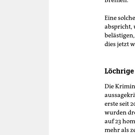
Bremen.
Eine solch
abspricht,
belästigen
dies jetzt 
Löchrige 
Die Krimin
aussagekrä
erste seit 
wurden dre
auf 23 hom
mehr als z