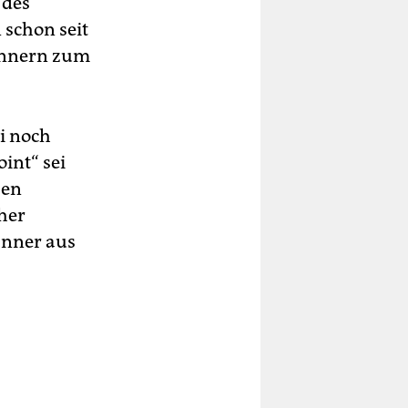
 des
 schon seit
ännern zum
ei noch
int“ sei
ben
her
änner aus