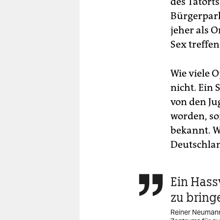
des Tatort
Bürgerpark
jeher als
Sex treffe
Wie viele O
nicht. Ein 
von den Ju
worden, so
bekannt. W
Deutschlan
Ein Hass

zu bring
Reiner Neumann,