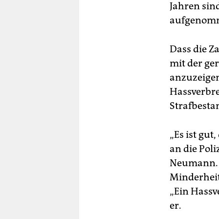
Jahren sind
aufgenom
Dass die Z
mit der ge
anzuzeigen
Hassverbre
Strafbesta
„Es ist gut
an die Pol
Neumann. D
Minderheit
„Ein Hassv
er.