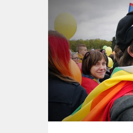
berlin
nord
wahrheit
verlag
verlag
veranstaltungen
shop
fragen & hilfe
unterstützen
abo
genossenschaft