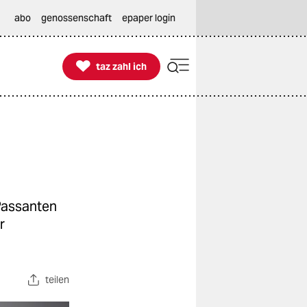
abo
genossenschaft
epaper login

taz zahl ich
taz zahl ich
Passanten
r
teilen