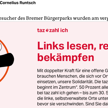
Cornelius Runtsch
esucher des Bremer Bürgerparks wurden am ve
e Opfer homophober Attacken. Nach Angaben der
taz
zahl ich

 sich eine Gruppe von dreizehn Jugendlichen im Al
ren in den Büschen im vorderen Bereich des Bürg
Links lesen, r
g vorbeikommende männliche Besucher an, um s
über ihre sexuelle Orientierung auszufragen. Ang
bekämpfen
ntfernen wollten, wurden mit homophoben Belei
.
Mit doppelter Kraft für eine offene G
brauchen Menschen, die sich vor O
ener alarmierte daraufhin die Polizei, die alle Tä
einsetzen, unsere Solidarität. Die ta
beginnt im Zentrum“. 50 Prozent a
nehmen konnte. Die Polizei stuft die Tat als Hass
bei taz zahl ich gehen – bis zum 30
t den Staatsschutz eingeschaltet.
die linke, selbstverwaltete Orte unte
bevor sie verschwinden. Sind Sie da