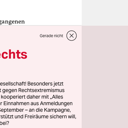
rgangenen
 Polizei
Gerade nicht
ter von 17
erparks
echts
ie
egriffene,
digungen
esellschaft! Besonders jetzt
rt gegen Rechtsextremismus
ter noch am
z kooperiert daher mit „Alles
ller Einnahmen aus Anmeldungen
verbrechen
. September – an die Kampagne,
rstützt und Freiräume sichern will,
bei?