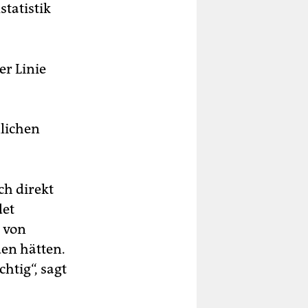
statistik
er Linie
nlichen
ch direkt
det
e von
en hätten.
htig“, sagt