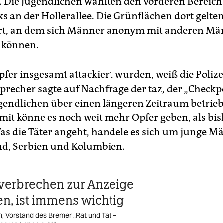
s. Die Jugendlichen wählten den vorderen Bereich
s an der Hollerallee. Die Grünflächen dort gelten
 Ort, an dem sich Männer anonym mit anderen M
n können.
pfer insgesamt attackiert wurden, weiß die Poliz
Sprecher sagte auf Nachfrage der taz, der „Checkpo
gendlichen über einen längeren Zeitraum betrie
mit könne es noch weit mehr Opfer geben, als bis
as die Täter angeht, handele es sich um junge M
d, Serbien und Kolumbien.
verbrechen zur Anzeige
en, ist immens wichtig
 Vorstand des Bremer „Rat und Tat –