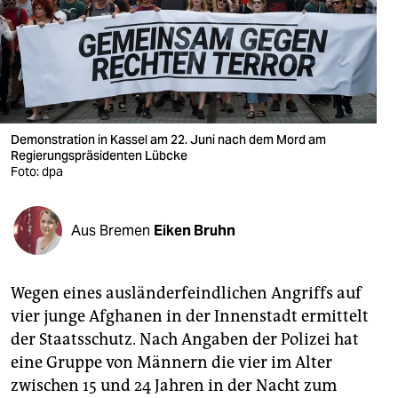
berlin
nord
wahrheit
verlag
Demonstration in Kassel am 22. Juni nach dem Mord am
verlag
Regierungspräsidenten Lübcke
Foto: dpa
veranstaltungen
shop
Aus Bremen
Eiken Bruhn
fragen & hilfe
Wegen eines ausländerfeindlichen Angriffs auf
unterstützen
vier junge Afghanen in der Innenstadt ermittelt
abo
der Staatsschutz. Nach Angaben der Polizei hat
eine Gruppe von Männern die vier im Alter
genossenschaft
zwischen 15 und 24 Jahren in der Nacht zum