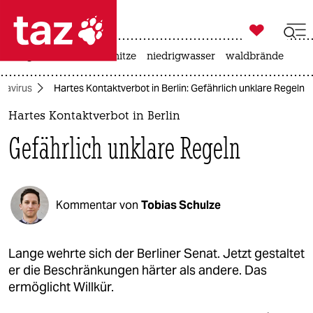

taz zahl ich
krieg in der ukraine
hitze
niedrigwasser
waldbrände

taz zahl ich
navirus
Hartes Kontaktverbot in Berlin: Gefährlich unklare Regeln
taz zahl ich
Hartes Kontaktverbot in Berlin
themen
Gefährlich unklare Regeln
politik
öko
Kommentar von
Tobias Schulze
gesellschaft
kultur
Lange wehrte sich der Berliner Senat. Jetzt gestaltet
er die Beschränkungen härter als andere. Das
sport
ermöglicht Willkür.