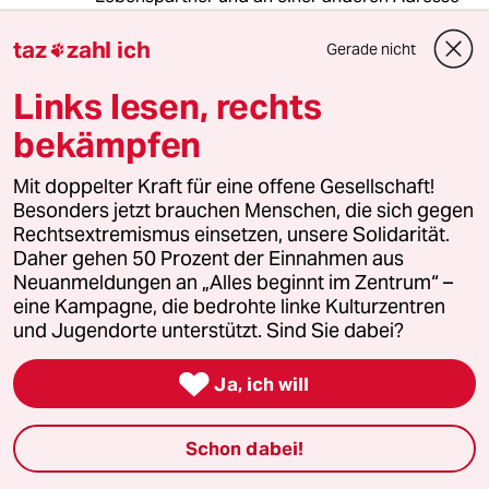
gemeldet bin.
Eine Ausnahme gilt, wenn meine Freundin ein
taz
zahl ich
Gerade nicht

"alter oder kranker Mensch" ist. Solange sie
nicht alt ist, braucht sie also eine
Links lesen, rechts
Krankschreibung, damit ich sie besuchen darf.
bekämpfen
Mit doppelter Kraft für eine offene Gesellschaft!
Chris72
Besonders jetzt brauchen Menschen, die sich gegen
C
Rechtsextremismus einsetzen, unsere Solidarität.
24.03.2020
,
16:31 Uhr
Daher gehen 50 Prozent der Einnahmen aus
@stadtlandmensch:
Neuanmeldungen an „Alles beginnt im Zentrum“ –
Ich finde, das sowas zu weit geht,
eine Kampagne, die bedrohte linke Kulturzentren
aber ich lebe nicht in Berlin, sonst
und Jugendorte unterstützt. Sind Sie dabei?
würde ich versuchen dagegen
juristisch vorgehen, was vermutlich

Ja, ich will
erst möglich ist, wenn man einen
Bussgeldbescheid hat. Problem wird
sein, das sich kaum ein Anwalt trauen
Schon dabei!
wird, oder? Kommt da bei der Linken
die DDR-Vergangenheit durch?