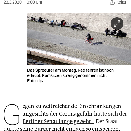
berlin
23.3.2020
19:00 Uhr
teilen
nord
wahrheit
verlag
verlag
veranstaltungen
Das Spreeufer am Montag. Rad fahren ist noch
shop
erlaubt. Rumsitzen streng genommen nicht
Foto: dpa
fragen & hilfe
unterstützen
G
egen zu weitreichende Einschränkungen
abo
angesichts der Coronagefahr
hatte sich der
genossenschaft
Berliner Senat lange gewehrt.
Der Staat
dürfte seine Bürger nicht einfach so einsperren,