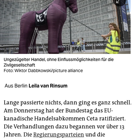
berlin
nord
wahrheit
verlag
verlag
Ungezügelter Handel, ohne Einflussmöglichkeiten für die
Zivilgesellschaft
veranstaltungen
Foto: Wiktor Dabbkowski/picture alliance
shop
Aus Berlin
Leila van Rinsum
fragen & hilfe
unterstützen
Lange passierte nichts, dann ging es ganz schnell.
Am Donnerstag hat der Bundestag das EU-
abo
kanadische Handelsabkommen Ceta ratifiziert.
Die Verhandlungen dazu begannen vor über 13
genossenschaft
Jahren. Die
Regierungsparteien
und die