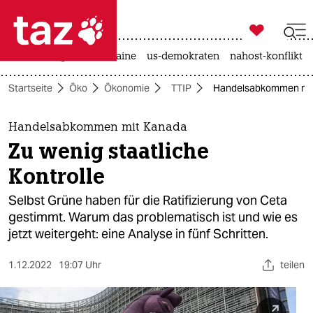

taz zahl ich
hitze
krieg in der ukraine
us-demokraten
nahost-konflikt

taz zahl ich
Startseite
Öko
Ökonomie
TTIP
Handelsabkommen mit K
taz zahl ich
themen
Handelsabkommen mit Kanada
Zu wenig staatliche
politik
Kontrolle
öko
Selbst Grüne haben für die Ratifizierung von Ceta
gestimmt. Warum das problematisch ist und wie es
gesellschaft
jetzt weitergeht: eine Analyse in fünf Schritten.
kultur
1.12.2022
19:07 Uhr
teilen
sport