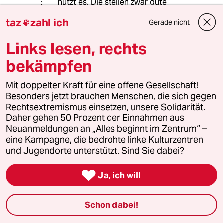
nutzt es. Die stellen zwar gute
Anträge, machen gute Anfragen an
taz
zahl ich
Gerade nicht

die Regierung und halten oft gute
Reden. Aber was bewirkt es. Die
Links lesen, rechts
Regierungsfraktionen, ggf. zusammen
mit der CDU-CSU, ziehen ihre Sache
bekämpfen
durch.
Mit doppelter Kraft für eine offene Gesellschaft!
Besonders jetzt brauchen Menschen, die sich gegen
Herry Kane
Rechtsextremismus einsetzen, unsere Solidarität.
Daher gehen 50 Prozent der Einnahmen aus
02.12.2022
,
11:09 Uhr
Neuanmeldungen an „Alles beginnt im Zentrum“ –
Ich habe damals dagegen demonstriet.
eine Kampagne, die bedrohte linke Kulturzentren
Zeitenwende?
und Jugendorte unterstützt. Sind Sie dabei?

Ja, ich will
Rudi Hamm
02.12.2022
,
10:31 Uhr
Schon dabei!
Gibt es die "Grünen" überhaupt noch?