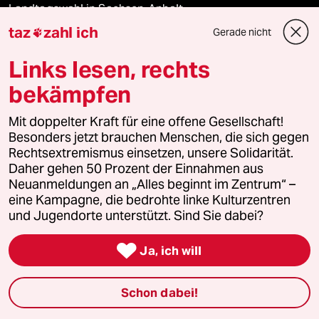
Landtagswahl in Sachsen-Anhalt
taz
zahl ich
Gerade nicht

Ceuta
Links lesen, rechts
Hitze
bekämpfen
Mit doppelter Kraft für eine offene Gesellschaft!
Besonders jetzt brauchen Menschen, die sich gegen
Verlag
Rechtsextremismus einsetzen, unsere Solidarität.
Daher gehen 50 Prozent der Einnahmen aus
Neuanmeldungen an „Alles beginnt im Zentrum“ –
Aktuelles
eine Kampagne, die bedrohte linke Kulturzentren
und Jugendorte unterstützt. Sind Sie dabei?
Hausblog

Ja, ich will
Die Seitenwende
Stellen
Schon dabei!