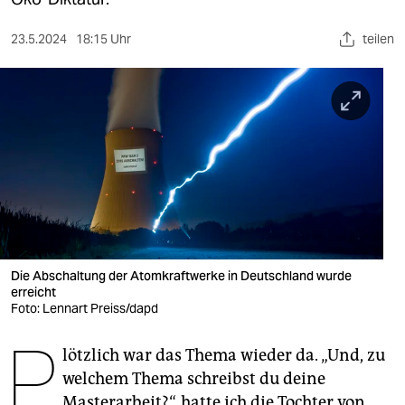
berlin
nord
23.5.2024
18:15 Uhr
teilen
wahrheit
verlag
verlag
veranstaltungen
shop
fragen & hilfe
Die Abschaltung der Atomkraftwerke in Deutschland wurde
erreicht
unterstützen
Foto: Lennart Preiss/dapd
P
abo
lötzlich war das Thema wieder da. „Und, zu
genossenschaft
welchem Thema schreibst du deine
Masterarbeit?“, hatte ich die Tochter von