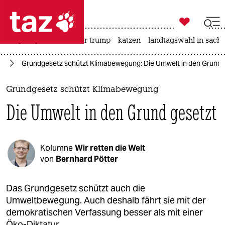

taz zahl ich
bergsteigen
usa unter trump
katzen
landtagswahl in sachs

taz zahl ich
tz
Grundgesetz schützt Klimabewegung: Die Umwelt in den Grund 
taz zahl ich
themen
Grundgesetz schützt Klimabewegung
Die Umwelt in den Grund gesetzt
politik
öko
Kolumne
Wir retten die Welt
gesellschaft
von
Bernhard Pötter
kultur
Das Grundgesetz schützt auch die
Umweltbewegung. Auch deshalb fährt sie mit der
sport
demokratischen Verfassung besser als mit einer
Öko-Diktatur.