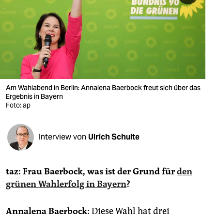
berlin
nord
wahrheit
verlag
verlag
Am Wahlabend in Berlin: Annalena Baerbock freut sich über das
Ergebnis in Bayern
veranstaltungen
Foto: ap
shop
Interview von
Ulrich Schulte
fragen & hilfe
unterstützen
taz:
Frau Baerbock, was ist der Grund für
den
abo
grünen Wahlerfolg in Bayern
?
genossenschaft
Annalena Baerbock:
Diese Wahl hat drei