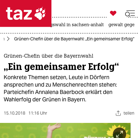

taz zahl ich
hitze
surfen
landtagswahl in sachsen-anhalt
gewalt gegen

taz zahl ich
ern
Grünen-Chefin über die Bayernwahl: „Ein gemeinsamer Erfolg“
taz zahl ich
themen
Grünen-Chefin über die Bayernwahl
„Ein gemeinsamer Erfolg“
politik
Konkrete Themen setzen, Leute in Dörfern
öko
ansprechen und zu Menschenrechten stehen:
Parteichefin Annalena Baerbock erklärt den
gesellschaft
Wahlerfolg der Grünen in Bayern.
kultur
15.10.2018
11:16 Uhr
teilen
sport