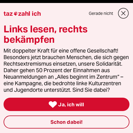
taz
zahl ich
Gerade nicht

Unterstützen
Links lesen, rechts
bekämpfen
abo
Mit doppelter Kraft für eine offene Gesellschaft!
genossenschaft
Besonders jetzt brauchen Menschen, die sich gegen
Rechtsextremismus einsetzen, unsere Solidarität.
taz zahl ich
Daher gehen 50 Prozent der Einnahmen aus
Neuanmeldungen an „Alles beginnt im Zentrum“ –
eine Kampagne, die bedrohte linke Kulturzentren
recherchefonds ausland
und Jugendorte unterstützt. Sind Sie dabei?
panterstiftung

Ja, ich will
panterpreis 2026
Schon dabei!