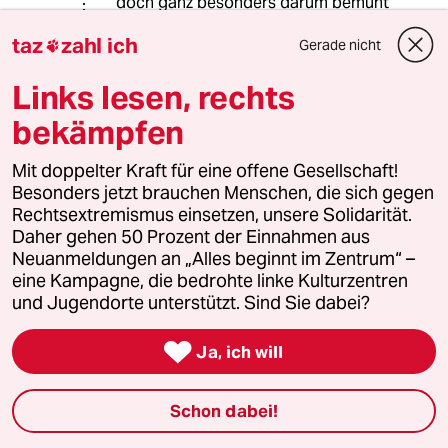
doch ganz besonders darum bemüht
ist, stehts Harmonie auszustrahlen,
taz
zahl ich
Gerade nicht
halt ich für ein recht billiges

Ablenkungsmanöver. Es war erst im
Links lesen, rechts
Guardian zu lesen, was bei den
Grünen abging, übrigens zu einem
bekämpfen
Zeitpunkt, da sich jmd. in der
Süddeutschen noch fragte, ob die
Mit doppelter Kraft für eine offene Gesellschaft!
Grünen nicht ein
Besonders jetzt brauchen Menschen, die sich gegen
Glaubwürdigkeitsproblem haben
Rechtsextremismus einsetzen, unsere Solidarität.
*könnten*. Unter'm Strich wurde dort
Daher gehen 50 Prozent der Einnahmen aus
offenbar die eigene Partei belogen
Neuanmeldungen an „Alles beginnt im Zentrum“ –
und es ging selbstredend nicht um
eine Kampagne, die bedrohte linke Kulturzentren
die ja längst beschlossenen
und Jugendorte unterstützt. Sind Sie dabei?
Waffenlieferungen. Sondern um die
neue Agenda, ich nenne sie die

Ja, ich will
Agenda 2030. Die pikanterweise von
einigen ja schon vor der Wahl
befürchtet war, teils halb scherzend,
Schon dabei!
aber natürlich von keinem von uns so
wie sie sich jetzt ausgestaltet. Das