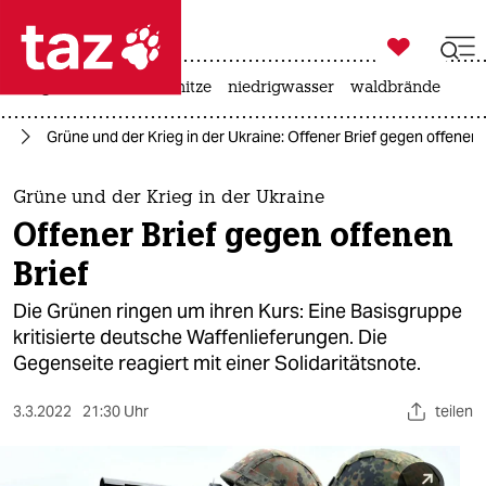

taz zahl ich
krieg in der ukraine
hitze
niedrigwasser
waldbrände

taz zahl ich
ne
Grüne und der Krieg in der Ukraine: Offener Brief gegen offenen 
taz zahl ich
themen
Grüne und der Krieg in der Ukraine
Offener Brief gegen offenen
politik
Brief
öko
Die Grünen ringen um ihren Kurs: Eine Basisgruppe
kritisierte deutsche Waffenlieferungen. Die
gesellschaft
Gegenseite reagiert mit einer Solidaritätsnote.
kultur
3.3.2022
21:30 Uhr
teilen
sport