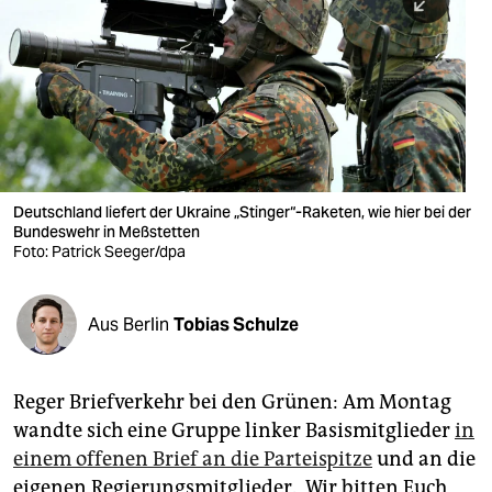
berlin
nord
wahrheit
verlag
verlag
Deutschland liefert der Ukraine „Stinger“-Raketen, wie hier bei der
Bundeswehr in Meßstetten
veranstaltungen
Foto: Patrick Seeger/dpa
shop
fragen & hilfe
Aus Berlin
Tobias Schulze
unterstützen
Reger Briefverkehr bei den Grünen: Am Montag
abo
wandte sich eine Gruppe linker Basismitglieder
in
genossenschaft
einem offenen Brief an die Parteispitze
und an die
eigenen Regierungsmitglieder. „Wir bitten Euch