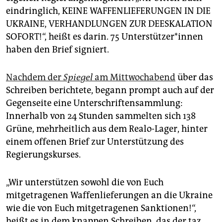
epaper login
eindringlich, KEINE WAFFENLIEFERUNGEN IN DIE
UKRAINE, VERHANDLUNGEN ZUR DEESKALATION
SOFORT!“, heißt es darin. 75 Un­ter­stüt­ze­r*in­nen
haben den Brief signiert.
Nachdem der
Spiegel
am Mittwochabend
über das
Schreiben berichtete, begann prompt auch auf der
Gegenseite eine Unterschriftensammlung:
Innerhalb von 24 Stunden sammelten sich 138
Grüne, mehrheitlich aus dem Realo-Lager, hinter
einem offenen Brief zur Unterstützung des
Regierungskurses.
„Wir unterstützen sowohl die von Euch
mitgetragenen Waffenlieferungen an die Ukraine
wie die von Euch mitgetragenen Sanktionen!“,
heißt es in dem knappen Schreiben, das der taz