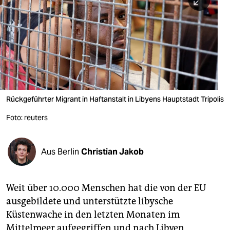
berlin
nord
wahrheit
verlag
verlag
Rückgeführter Migrant in Haftanstalt in Libyens Hauptstadt Tripolis
veranstaltungen
Foto: reuters
shop
fragen & hilfe
Aus Berlin
Christian Jakob
unterstützen
Weit über 10.000 Menschen hat die von der EU
abo
ausgebildete und unterstützte libysche
genossenschaft
Küstenwache in den letzten Monaten im
Mittelmeer aufgegriffen und nach Libyen