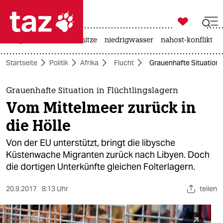

taz zahl ich
krieg in der ukraine
hitze
niedrigwasser
nahost-konflikt

taz zahl ich
Startseite
Politik
Afrika
Flucht
Grauenhafte Situation i
taz zahl ich
themen
Grauenhafte Situation in Flüchtlingslagern
Vom Mittelmeer zurück in
politik
die Hölle
öko
Von der EU unterstützt, bringt die libysche
Küstenwache Migranten zurück nach Libyen. Doch
gesellschaft
die dortigen Unterkünfte gleichen Folterlagern.
kultur
20.9.2017
8:13 Uhr
teilen
sport