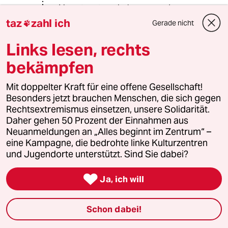
Verantwortung bekennen und
Flüchtlinge aus Afrika aufgenommen
taz
zahl ich
Gerade nicht

haben, können wir über eine
Mithaftung weiter reden.
Links lesen, rechts
bekämpfen
Wegen der Lieferung von
Hühnerresten sind wir für die
Zustände in Libyen verantwortlich.
Mit doppelter Kraft für eine offene Gesellschaft!
Besonders jetzt brauchen Menschen, die sich gegen
Rechtsextremismus einsetzen, unsere Solidarität.
Daher gehen 50 Prozent der Einnahmen aus
DiMa
D
Neuanmeldungen an „Alles beginnt im Zentrum“ –
20.09.2017
,
13:43 Uhr
eine Kampagne, die bedrohte linke Kulturzentren
@Ha.-Jo.:
und Jugendorte unterstützt. Sind Sie dabei?
Das sehe ich anders. Kommenden
Sonntag habe wir die Wahl.

Ja, ich will
Schon dabei!
Ninetto
20.09.2017
,
10:15 Uhr