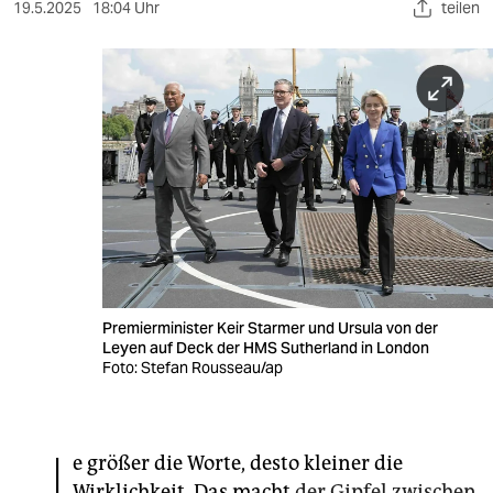
berlin
19.5.2025
18:04 Uhr
teilen
nord
wahrheit
verlag
verlag
veranstaltungen
shop
fragen & hilfe
Premierminister Keir Starmer und Ursula von der
Leyen auf Deck der HMS Sutherland in London
unterstützen
Foto: Stefan Rousseau/ap
abo
genossenschaft
e größer die Worte, desto kleiner die
Wirklichkeit. Das macht
der Gipfel zwischen