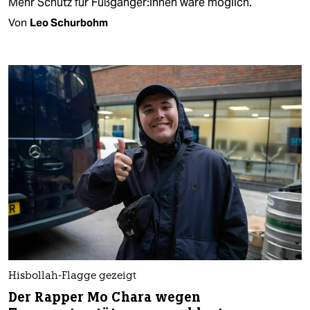
Mehr Schutz für Fuß­gän­ge­r:in­nen wäre möglich.
Von
Leo Schurbohm
Hisbollah-Flagge gezeigt
Der Rapper Mo Chara wegen