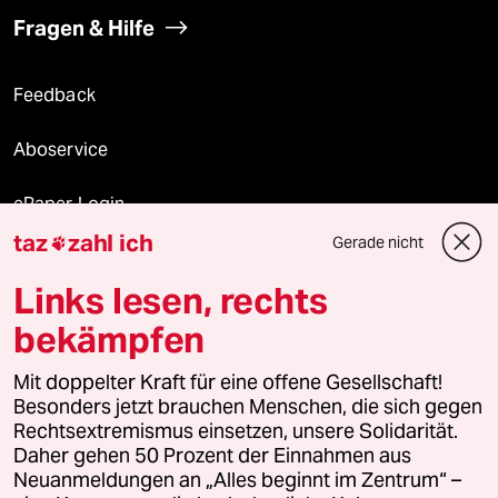
Fragen & Hilfe
Feedback
Aboservice
ePaper Login
taz
zahl ich
Gerade nicht

Downloads für Abonnierende
Links lesen, rechts
bekämpfen
© 2026 taz Verlags und Vertriebs GmbH
Mit doppelter Kraft für eine offene Gesellschaft!
Alle Rechte vorbehalten. Bei rechtlichen Fragen oder für Genehmigungen
wenden Sie sich bitte an
lizenzen@taz.de
Besonders jetzt brauchen Menschen, die sich gegen
Rechtsextremismus einsetzen, unsere Solidarität.
Daher gehen 50 Prozent der Einnahmen aus
Feedback
Redaktionsstatut
Kommune-Richtlinien
KI-
Neuanmeldungen an „Alles beginnt im Zentrum“ –