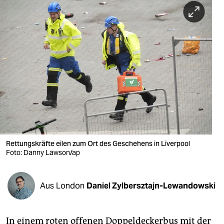
berlin
nord
wahrheit
verlag
verlag
veranstaltungen
shop
Rettungskräfte eilen zum Ort des Geschehens in Liverpool
fragen & hilfe
Foto: Danny Lawson/ap
unterstützen
Aus London
Daniel Zylbersztajn-Lewandowski
abo
genossenschaft
In einem roten offenen Doppeldeckerbus mit der