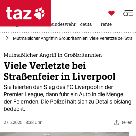

taz zahl ich
niedrigwasser
afd
bundeswehr
ceuta
rente

taz zahl ich
pa
Mutmaßlicher Angriff in Großbritannien: Viele Verletzte bei Straß
taz zahl ich
themen
Mutmaßlicher Angriff in Großbritannien
Viele Verletzte bei
politik
Straßenfeier in Liverpool
öko
Sie feierten den Sieg des FC Liverpool in der
Premier League, dann fuhr ein Auto in die Menge
gesellschaft
der Feiernden. Die Polizei hält sich zu Details bislang
bedeckt.
kultur
sport
27.5.2025
8:38 Uhr
teilen