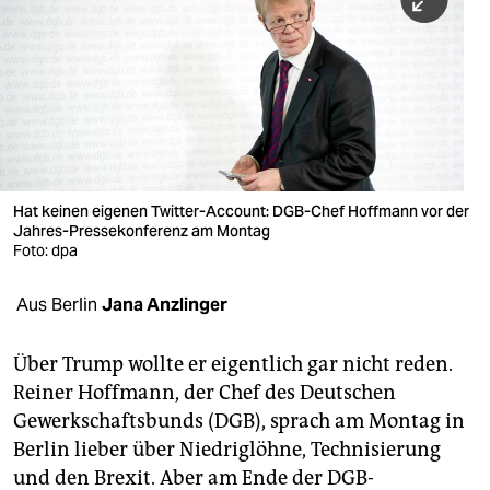
berlin
nord
wahrheit
verlag
verlag
Hat keinen eigenen Twitter-Account: DGB-Chef Hoffmann vor der
Jahres-Pressekonferenz am Montag
veranstaltungen
Foto: dpa
shop
Aus Berlin
Jana Anzlinger
fragen & hilfe
unterstützen
Über Trump wollte er eigentlich gar nicht reden.
Reiner Hoffmann, der Chef des Deutschen
abo
Gewerkschaftsbunds (DGB), sprach am Montag in
Berlin lieber über Niedriglöhne, Technisierung
genossenschaft
und den Brexit. Aber am Ende der DGB-