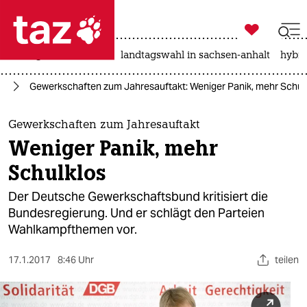

taz zahl ich
niedrigwasser
rente
landtagswahl in sachsen-anhalt
hybri

taz zahl ich
it
Gewerkschaften zum Jahresauftakt: Weniger Panik, mehr Schul
taz zahl ich
themen
Gewerkschaften zum Jahresauftakt
Weniger Panik, mehr
politik
Schulklos
öko
Der Deutsche Gewerkschaftsbund kritisiert die
Bundesregierung. Und er schlägt den Parteien
gesellschaft
Wahlkampfthemen vor.
kultur
17.1.2017
8:46 Uhr
teilen
sport