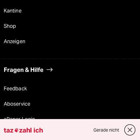
Kantine
Shop
Anzeigen
Fragen & Hilfe
Feedback
Aboservice
ePaper Login
taz
zahl ich
Gerade nicht

Downloads für Abonnierende