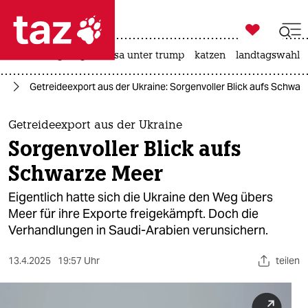

taz zahl ich
hitze
bergsteigen
usa unter trump
katzen
landtagswahl i

taz zahl ich
ne
Getreideexport aus der Ukraine​: Sorgenvoller Blick aufs Schwar
taz zahl ich
themen
Getreideexport aus der Ukraine​
Sorgenvoller Blick aufs
politik
Schwarze Meer​
öko
Eigentlich hatte sich die Ukraine den Weg übers
Meer für ihre Exporte freigekämpft. Doch die
gesellschaft
Verhandlungen in Saudi-Arabien verunsichern.
kultur
13.4.2025
19:57 Uhr
teilen
sport