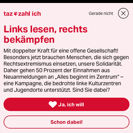
Demnächst
taz
zahl ich
Gerade nicht

Links lesen, rechts
Vor Ort
bekämpfen
Live im Stream
Mit doppelter Kraft für eine offene Gesellschaft!
Vergangene
Besonders jetzt brauchen Menschen, die sich gegen
Rechtsextremismus einsetzen, unsere Solidarität.
taz lab 2027
Daher gehen 50 Prozent der Einnahmen aus
Neuanmeldungen an „Alles beginnt im Zentrum“ –
eine Kampagne, die bedrohte linke Kulturzentren
und Jugendorte unterstützt. Sind Sie dabei?
Mehr taz Lesestoff

Ja, ich will
taz Blogs
Schon dabei!
taz FUTURZWEI