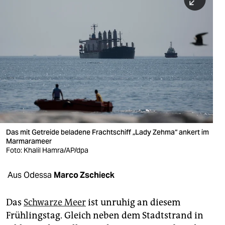
berlin
nord
wahrheit
verlag
verlag
veranstaltungen
shop
Das mit Getreide beladene Frachtschiff „Lady Zehma“ ankert im
Marmarameer
fragen & hilfe
Foto: Khalil Hamra/AP/dpa
unterstützen
Aus Odessa
Marco Zschieck
abo
Das
Schwarze Meer
ist unruhig an diesem
genossenschaft
Frühlingstag. Gleich neben dem Stadtstrand in