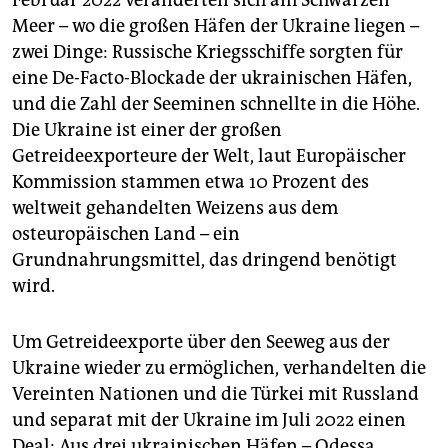
Februar 2022 veränderten sich am Schwarzen
epaper login
Meer – wo die großen Häfen der Ukraine liegen –
zwei Dinge: Russische Kriegsschiffe sorgten für
eine De-Facto-Blockade der ukrainischen Häfen,
und die Zahl der Seeminen schnellte in die Höhe.
Die Ukraine ist einer der großen
Getreideexporteure der Welt, laut Europäischer
Kommission stammen etwa 10 Prozent des
weltweit gehandelten Weizens aus dem
osteuropäischen Land – ein
Grundnahrungsmittel, das dringend benötigt
wird.
Um Getreideexporte über den Seeweg aus der
Ukraine wieder zu ermöglichen, verhandelten die
Vereinten Nationen und die Türkei mit Russland
und separat mit der Ukraine im Juli 2022 einen
Deal: Aus drei ukrainischen Häfen – Odessa,