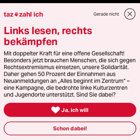
taz
zahl ich
Gerade nicht

Themen
Links lesen, rechts
Niedrigwasser
bekämpfen
Rente
Mit doppelter Kraft für eine offene Gesellschaft!
Besonders jetzt brauchen Menschen, die sich gegen
Landtagswahl in Sachsen-Anhalt
Rechtsextremismus einsetzen, unsere Solidarität.
Daher gehen 50 Prozent der Einnahmen aus
Hybrider Krieg
Neuanmeldungen an „Alles beginnt im Zentrum“ –
eine Kampagne, die bedrohte linke Kulturzentren
und Jugendorte unterstützt. Sind Sie dabei?
Jemen

Ja, ich will
Ceuta
Hitze
Schon dabei!