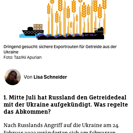
berlin
nord
wahrheit
verlag
Dringend gesucht: sichere Exportrouten für Getreide aus der
verlag
Ukraine
Foto: Taz/Ali Apurian
veranstaltungen
shop
Von
Lisa Schneider
fragen & hilfe
1. Mitte Juli hat Russland den Getreidedeal
unterstützen
mit der Ukraine aufgekündigt. Was regelte
abo
das Abkommen?
genossenschaft
Nach Russlands Angriff auf die Ukraine am 24.