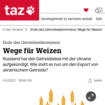

taz zahl ich
niedrigwasser
rente
landtagswahl in sachsen-anhalt
hybri

taz zahl ich
eg in der Ukraine
Ende des Getreideabkommens: Wege für Weizen
taz zahl ich
themen
Ende des Getreideabkommens
Wege für Weizen
politik
Russland hat den Getreidedeal mit der Ukraine
öko
aufgekündigt. Wie steht es nun um den Export von
ukrainischem Getreide?
gesellschaft
4.8.2023
18:48 Uhr
teilen
kultur
sport