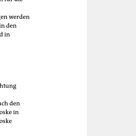
gen werden
in den
d in
chtung
ach den
oske in
ioske