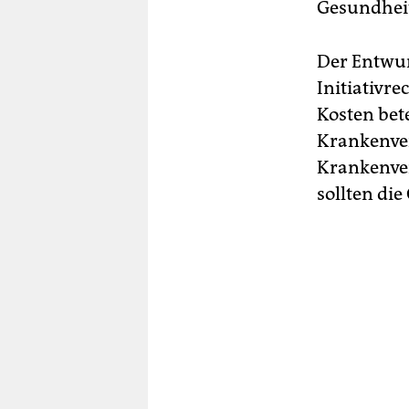
Gesundhei
Der Entwur
Initiativr
Kosten bete
Krankenver
Krankenve
sollten di