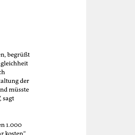
en, begrüßt
gleichheit
ch
taltung der
und müsste
 sagt
en 1.000
 kosten“,