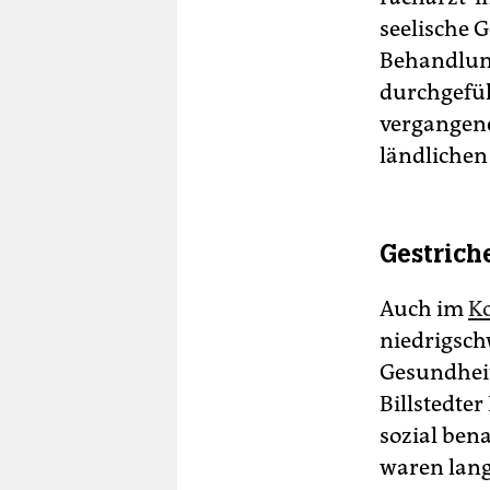
seelische 
Behandlun
durchgefüh
vergangene
ländlichen
Gestrich
Auch im
Ko
niedrigsch
Gesundheit
Billstedte
sozial ben
waren lang