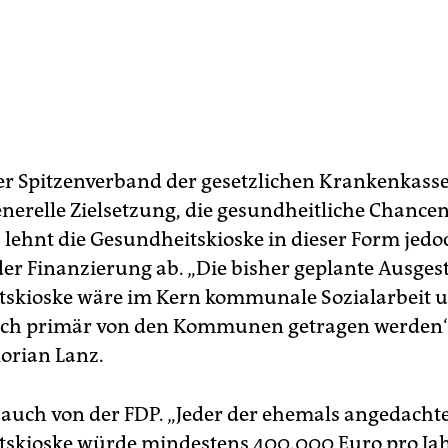
er Spitzenverband der gesetzlichen Krankenkass
enerelle Zielsetzung, die gesundheitliche Chancen
, lehnt die Gesundheitskioske in dieser Form jedo
er Finanzierung ab. „Die bisher geplante Ausges
skioske wäre im Kern kommunale Sozialarbeit 
uch primär von den Kommunen getragen werden“,
lorian Lanz.
 auch von der FDP. „Jeder der ehemals angedacht
skioske würde mindestens 400.000 Euro pro Jahr