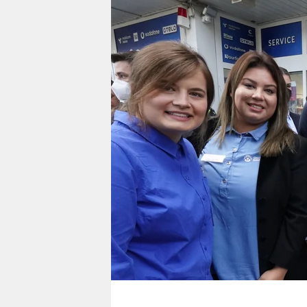
berlin
nord
wahrheit
verlag
verlag
veranstaltungen
shop
fragen & hilfe
unterstützen
abo
genossenschaft