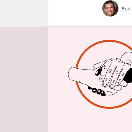
epaper login
Aus
Monatelang
Pflegekräf
Gesundheit
Gesundhei
gänzlich a
gestrichen.
die fünf K
hat sich ve
finanziell 
2017 eröff
deutschland