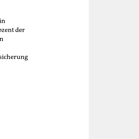
in
ozent der
en
sicherung