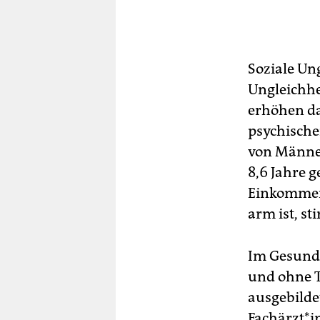
Soziale Ung
Ungleichhe
erhöhen da
psychische
von Männer
8,6 Jahre 
Einkommens
arm ist, st
Im Gesundhe
und ohne T
ausgebilde
Fachärzt*i