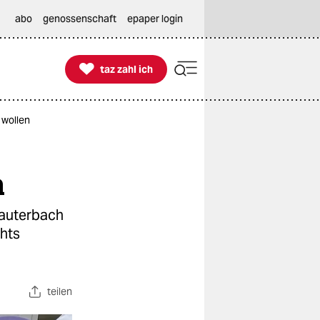
abo
genossenschaft
epaper login

taz zahl ich
taz zahl ich
 wollen
n
Lauterbach
chts
teilen