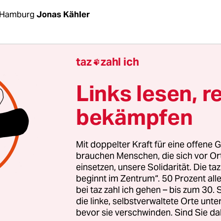
 Hamburg
Jonas Kähler
es Warten auf Termine, gestresste Ärz­t*in­nen u
taz
zahl ich

te. Gesundheitsminister Karl Lauterbach (SPD) wol
sversorgung verbessern. Helfen sollten dabei
Links lesen, r
tskioske
, auf Drängen der FDP hat Lauterbach sie
bekämpfen
us dem Gesundheitsversorgungsstärkungsgesetz
 Zu teuer und zu ineffizient seien sie. In Hambur
ioske trotzdem weitermachen. Denn: Die Versorg
Mit doppelter Kraft für eine offene G
rbessert, Pa­ti­en­t*in­nen waren zufriedener und 
brauchen Menschen, die sich vor O
einsetzen, unsere Solidarität. Die ta
stellen sie nicht unbedingt zusätzliche Belastunge
beginnt im Zentrum“. 50 Prozent a
bei taz zahl ich gehen – bis zum 30
nete der Gesundheitskiosk in Hamburg-Bill­stedt a
die linke, selbstverwaltete Orte unte
weit erstes Pilotprojekt. Ziel ist ein niedrigschwe
bevor sie verschwinden. Sind Sie da