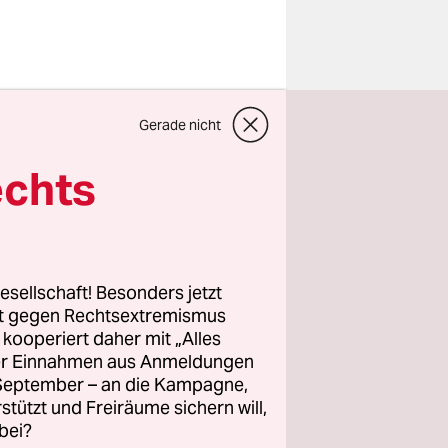
nd
Gerade nicht
lte die
echts
 jedoch
 (GVSG)
g wollen
ungslage
esellschaft! Besonders jetzt
auch
rt gegen Rechtsextremismus
z kooperiert daher mit „Alles
n dar.
ller Einnahmen aus Anmeldungen
. September – an die Kampagne,
ls
rstützt und Freiräume sichern will,
lliger
bei?