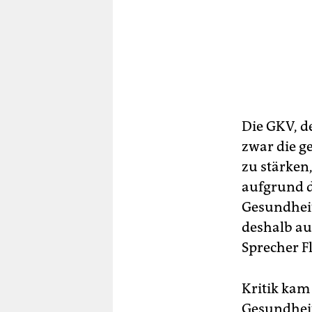
Die GKV, d
zwar die g
zu stärken
aufgrund d
Gesundheit
deshalb a
Sprecher F
Kritik kam
Gesundheit