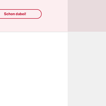
Prävention,
 Regionen.
Schon dabei!
dizinischer
len