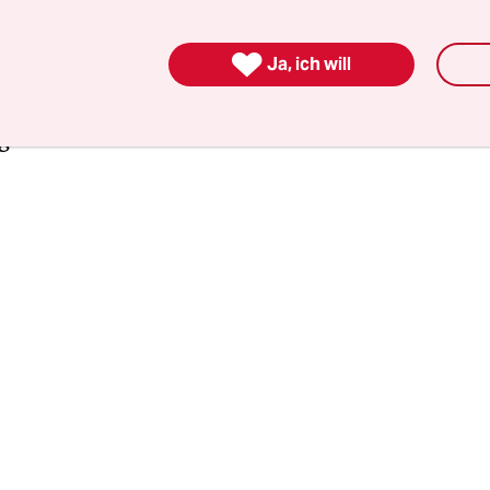
medizinischer Versorgung und eine verbesserte 
für vulnerable Gruppen in sozial benachteiligten

Ja, ich will
 bewegen sich an einer Schnittstelle zwischen me
und sozialer Arbeit, arbeiten mit lokalen, sozia
ngen zusammen.