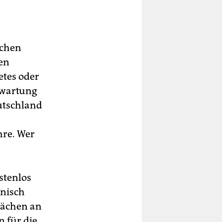
ichen
en
etes oder
rwartung
utschland
hre. Wer
ostenlos
inisch
rächen an
 für die