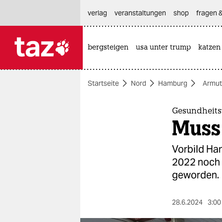
hautnavigation anspringen
hauptinhalt anspringen
footer anspringen
verlag
veranstaltungen
shop
fragen &
bergsteigen
usa unter trump
katzen

taz zahl ich
taz zahl ich
Startseite
Nord
Hamburg
Armut
themen
politik
Gesundheits
Muss 
öko
Vorbild Ha
gesellschaft
2022 noch 
geworden.
kultur
sport
28.6.2024
3:00