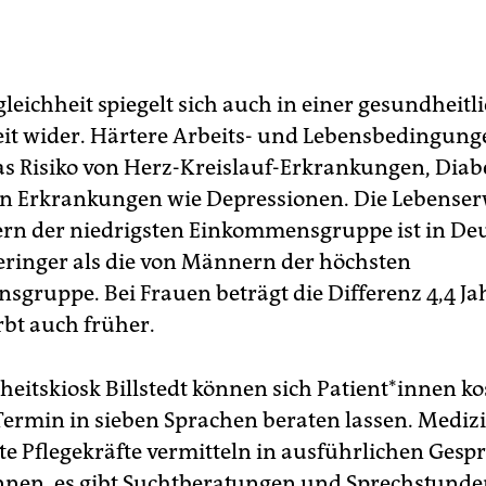
leichheit spiegelt sich auch in einer gesundheitl
it wider. Härtere Arbeits- und Lebensbedingung
s Risiko von Herz-Kreislauf-Erkrankungen, Diab
n Erkrankungen wie Depressionen. Die Lebense
n der niedrigsten Einkommensgruppe ist in De
geringer als die von Männern der höchsten
gruppe. Bei Frauen beträgt die Differenz 4,4 Ja
irbt auch früher.
itskiosk Bill­stedt können sich Pa­ti­en­t*in­nen k
ermin in sieben Sprachen beraten lassen. Mediz
te Pflegekräfte vermitteln in ausführlichen Gesp
nnen, es gibt Suchtberatungen und Sprechstunden