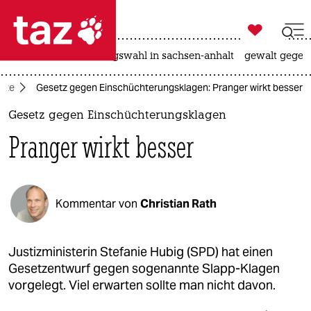

taz zahl ich
hitze
surfen
landtagswahl in sachsen-anhalt
gewalt gegen

taz zahl ich
tte
Gesetz gegen Einschüchterungsklagen: Pranger wirkt besser
taz zahl ich
Gesetz gegen Einschüchterungsklagen
themen
Pranger wirkt besser
politik
öko
Kommentar von
Christian Rath
gesellschaft
kultur
Justizministerin Stefanie Hubig (SPD) hat einen
Gesetzentwurf gegen sogenannte Slapp-Klagen
sport
vorgelegt. Viel erwarten sollte man nicht davon.