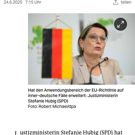
berlin
24.6.2025
7:15 Uhr
teilen
nord
wahrheit
verlag
verlag
veranstaltungen
shop
fragen & hilfe
Hat den Anwendungsbereich der EU-Richtlinie auf
inner-deutsche Fälle erweitert: Justizministerin
unterstützen
Stefanie Hubig (SPD)
Foto: Robert Michael/dpa
abo
genossenschaft
ustizministerin Stefanie Hubig (SPD) hat