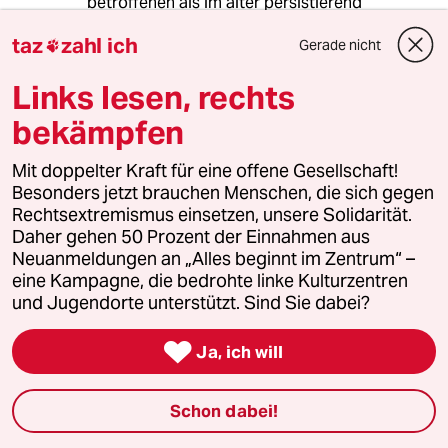
betroffenen als im alter persistierend
beschrieben, d. h. oftmals ist es ein
taz
zahl ich
Gerade nicht
temporäres erscheinungsbild. Möglicherweise

als ausdruck einer generelle
Links lesen, rechts
identitätsproblematik, als ausdruck einer
homosexualität oder, oder, oder.... jedoch sind
bekämpfen
die betroffenenen einem hohen leidensdruck
ausgesetzt, was aber meiner meinung nach ein
Mit doppelter Kraft für eine offene Gesellschaft!
gesellschaftliches und kein medizinische
Besonders jetzt brauchen Menschen, die sich gegen
problem ist. und die nebenwirkungen einer
Rechtsextremismus einsetzen, unsere Solidarität.
pubertätsblockade sind heftig.
Daher gehen 50 Prozent der Einnahmen aus
Neuanmeldungen an „Alles beginnt im Zentrum“ –
eine Kampagne, die bedrohte linke Kulturzentren
und Jugendorte unterstützt. Sind Sie dabei?
Herma Huhn
HH
06.04.2024
,
16:36 Uhr

Ja, ich will
@Christian Ziems:
Es gibt sicher die Jugendlichen,
denen mit einer Gesellschaft
Schon dabei!
geholfen wäre, die toleranter mit