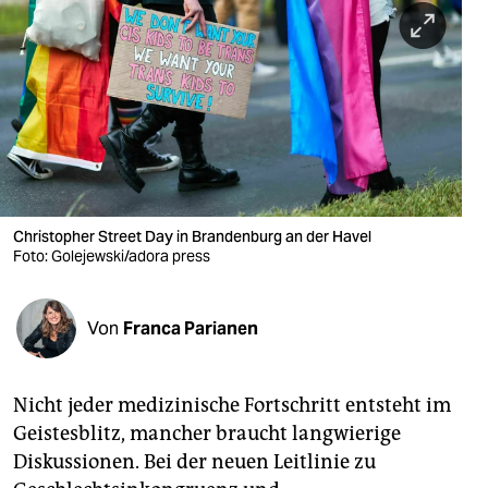
berlin
nord
wahrheit
verlag
verlag
veranstaltungen
Christopher Street Day in Brandenburg an der Havel
Foto: Golejewski/adora press
shop
fragen & hilfe
Von
Franca Parianen
unterstützen
Nicht jeder medizinische Fortschritt entsteht im
abo
Geistesblitz, mancher braucht langwierige
genossenschaft
Diskussionen. Bei der neuen Leitlinie zu