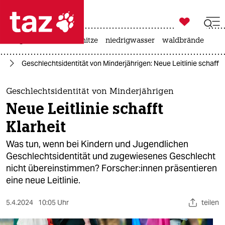

taz zahl ich
krieg in der ukraine
hitze
niedrigwasser
waldbrände

taz zahl ich
IA
Geschlechtsidentität von Minderjährigen: Neue Leitlinie schafft 
taz zahl ich
themen
Geschlechtsidentität von Minderjährigen
Neue Leitlinie schafft
politik
Klarheit
öko
Was tun, wenn bei Kindern und Jugendlichen
Geschlechtsidentität und zugewiesenes Geschlecht
gesellschaft
nicht übereinstimmen? For­sche­r:in­nen präsentieren
eine neue Leitlinie.
kultur
sport
5.4.2024
10:05 Uhr
teilen