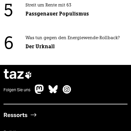
5
Streit um Rente mit 63
Passgenauer Populismus
6
Was tun gegen den Energiewende-Rollback?
Der Urknall
taz

Folgen Sie uns
Ressorts