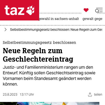

taz zahl ich
hitze
surfen
landtagswahl in sachsen-anhalt
gewalt gegen

taz zahl ich
IA
Selbstbestimmungsgesetz beschlossen: Neue Regeln zum Gesc
taz zahl ich
themen
Selbstbestimmungsgesetz beschlossen
Neue Regeln zum
politik
Geschlechtereintrag
öko
Justiz- und Familienministerium rangen um den
Entwurf. Künftig sollen Geschlechtseintrag sowie
gesellschaft
Vornamen beim Standesamt geändert werden
können.
kultur
sport
23.8.2023
13:17 Uhr
teilen