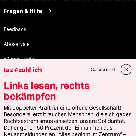
Fragen & Hilfe
Feedback
Aboservice
ePaper Login
taz
zahl ich
Gerade nicht

Downloads für Abonnierende
Links lesen, rechts
bekämpfen
© 2026 taz Verlags und Vertriebs GmbH
Mit doppelter Kraft für eine offene Gesellschaft!
Alle Rechte vorbehalten. Bei rechtlichen Fragen oder für Genehmigungen
wenden Sie sich bitte an
lizenzen@taz.de
Besonders jetzt brauchen Menschen, die sich gegen
Rechtsextremismus einsetzen, unsere Solidarität.
Daher gehen 50 Prozent der Einnahmen aus
Feedback
Redaktionsstatut
Kommune-Richtlinien
KI-
Neuanmeldungen an „Alles beginnt im Zentrum“ –