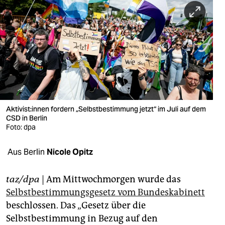
berlin
nord
wahrheit
verlag
verlag
veranstaltungen
Ak­ti­vis­t:in­nen fordern „Selbstbestimmung jetzt“ im Juli auf dem
CSD in Berlin
Foto: dpa
shop
fragen & hilfe
Aus Berlin
Nicole Opitz
unterstützen
taz/dpa
| Am Mittwochmorgen wurde das
abo
Selbstbestimmungsgesetz vom Bundeskabinett
beschlossen. Das „Gesetz über die
genossenschaft
Selbstbestimmung in Bezug auf den