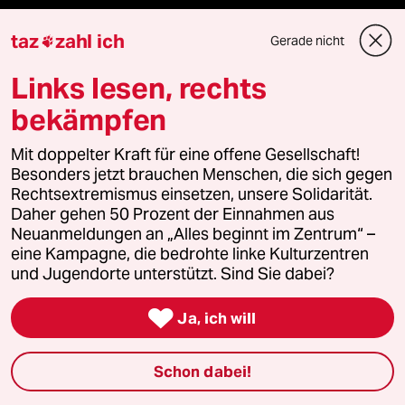
taz zahl ich
taz
zahl ich
Gerade nicht

taz lab Infobrief
Links lesen, rechts
bekämpfen
Veranstaltungen
Mit doppelter Kraft für eine offene Gesellschaft!
Besonders jetzt brauchen Menschen, die sich gegen
Rechtsextremismus einsetzen, unsere Solidarität.
Demnächst
Daher gehen 50 Prozent der Einnahmen aus
Neuanmeldungen an „Alles beginnt im Zentrum“ –
Vor Ort
eine Kampagne, die bedrohte linke Kulturzentren
und Jugendorte unterstützt. Sind Sie dabei?
Live im Stream

Ja, ich will
Vergangene
Schon dabei!
taz lab 2027