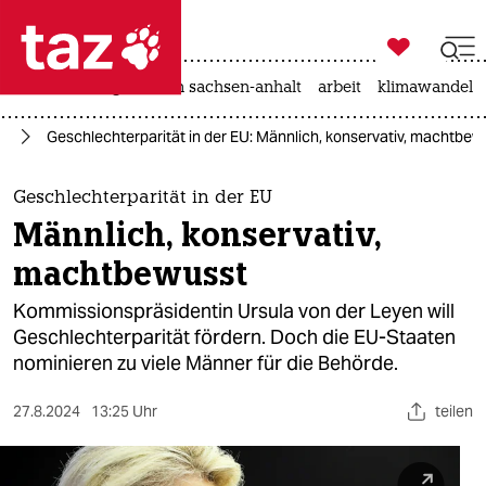

taz zahl ich
hitze
landtagswahl in sachsen-anhalt
arbeit
klimawandel

taz zahl ich
pa
Geschlechterparität in der EU: Männlich, konservativ, machtbew
taz zahl ich
themen
Geschlechterparität in der EU
Männlich, konservativ,
politik
machtbewusst
öko
Kommissionspräsidentin Ursula von der Leyen will
Geschlechterparität fördern. Doch die EU-Staaten
gesellschaft
nominieren zu viele Männer für die Behörde.
kultur
27.8.2024
13:25 Uhr
teilen
sport