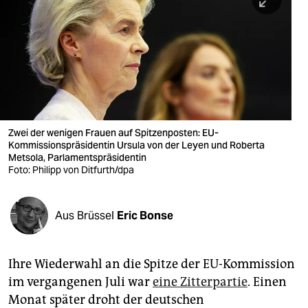
berlin
nord
wahrheit
verlag
verlag
Zwei der wenigen Frauen auf Spitzenposten: EU-
Kommissionspräsidentin Ursula von der Leyen und Roberta
veranstaltungen
Metsola, Parlamentspräsidentin
Foto: Philipp von Ditfurth/dpa
shop
fragen & hilfe
Aus Brüssel
Eric Bonse
unterstützen
abo
Ihre Wiederwahl an die Spitze der EU-Kommission
im vergangenen Juli war
eine Zitterpartie
. Einen
genossenschaft
Monat später droht der deutschen