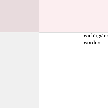
kurzen, ab
der Leyen 
Kurz darau
Stéphane S
EU-Beamte 
wichtigste
worden.