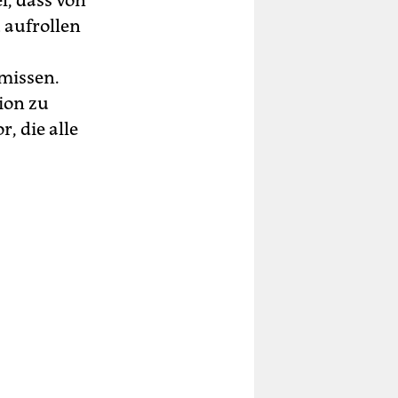
l, dass von
 aufrollen
rmissen.
ion zu
, die alle