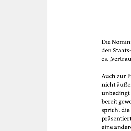
Die Nomini
den Staats
es. „Vertra
Auch zur F
nicht äuße
unbedingt 
bereit gewe
spricht di
präsentier
eine andere