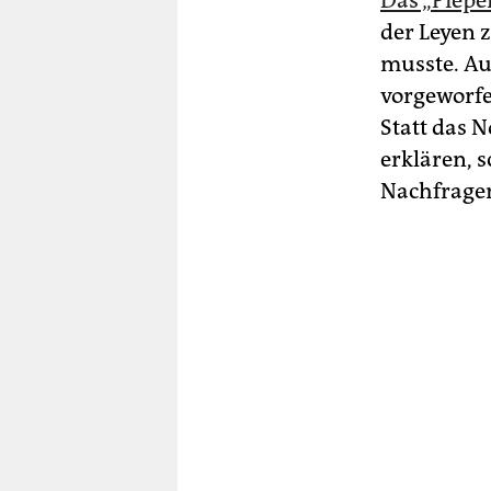
Das „Piepe
der Leyen 
musste. Au
vorgeworfe
Statt das 
erklären, s
Nachfrage