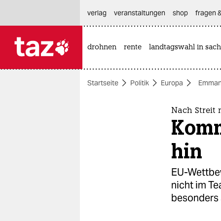
hautnavigation anspringen
hauptinhalt anspringen
footer anspringen
verlag
veranstaltungen
shop
fragen &
drohnen
rente
landtagswahl in sach

taz zahl ich
taz zahl ich
Startseite
Politik
Europa
Emman
themen
politik
Nach Streit 
Komm
öko
hin
gesellschaft
EU-Wettbew
kultur
nicht im Te
besonders 
sport