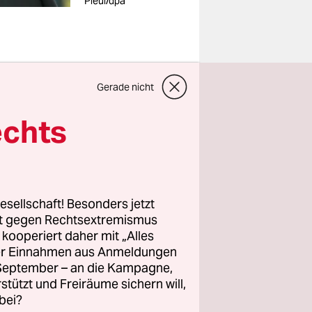
Pleul/dpa
Gerade nicht
re.
echts
ige
 auch
esellschaft! Besonders jetzt
EU und dem
rt gegen Rechtsextremismus
z kooperiert daher mit „Alles
ller Einnahmen aus Anmeldungen
. September – an die Kampagne,
it
rstützt und Freiräume sichern will,
einem
bei?