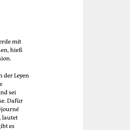
erde mit
en, hieß
sion.
n der Leyen
e
nd sei
se. Dafür
éjourné
 lautet
ibt es