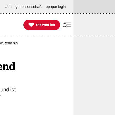
abo
genossenschaft
epaper login

taz zahl ich
taz zahl ich
 wütend hin
end
und ist
r