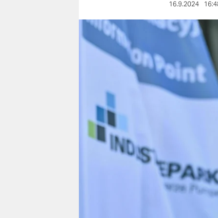
berlin
16.9.2024
16:4
nord
wahrheit
verlag
verlag
veranstaltungen
shop
fragen & hilfe
unterstützen
abo
genossenschaft