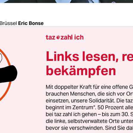
Brüssel
Eric Bonse
taz
zahl ich

er der wichtigsten und mächtigsten EU-Kommissa
Links lesen, r
eton hat Impfstoff gegen Corona beschafft,
munition für die Ukraine gesichert und d
ie
bekämpfen
gulierung
in Europa vorangetrieben. Der 69-jähr
rofilierte sich als „Kommissar der Konzerne“, der
Mit doppelter Kraft für eine offene G
Unmögliches möglich machte, wenn es nur der 
brauchen Menschen, die sich vor O
ent.
einsetzen, unsere Solidarität. Die ta
beginnt im Zentrum“. 50 Prozent a
bei taz zahl ich gehen – bis zum 30
euen EU-Kommission, die im Dezember ihre Arbe
die linke, selbstverwaltete Orte unte
soll, wird Breton nicht mehr angehören: Nach 
bevor sie verschwinden. Sind Sie da