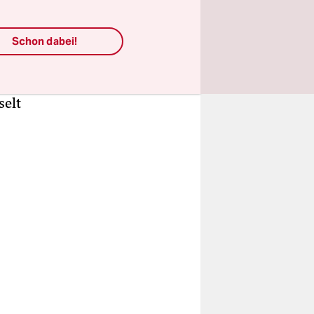
rsula von
rklärt.
er
Schon dabei!
altgediente
iner der
selt