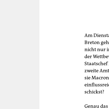
Am Diensta
Breton geh
nicht nur 
der Wettbe
Staatschef
zweite Amts
sie Macron
einflussre
schickst?
Genau das 