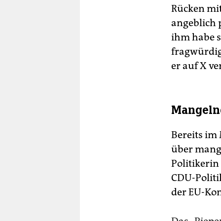
Rücken mit
angeblich 
ihm habe si
fragwürdig
er auf X ve
Mangeln
Bereits im
über mange
Politikeri
CDU-Politi
der EU-Ko