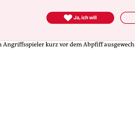
er heftigen Streit mit Kommissionspräsidentin U
hat er am Montag überraschend seinen Rücktritt e

f wurde der bisherige französische Außenminist
Ja, ich will
éjourné zu seinem Nachfolger nominiert. Selbst 
rieben sich die Augen: So schnell war noch nie e
n Angriffsspieler kurz vor dem Abpfiff ausgewech