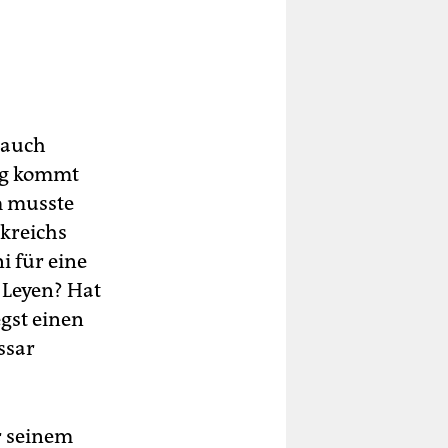
 auch
ang kommt
m musste
kreichs
i für eine
r Leyen? Hat
gst einen
ssar
r seinem