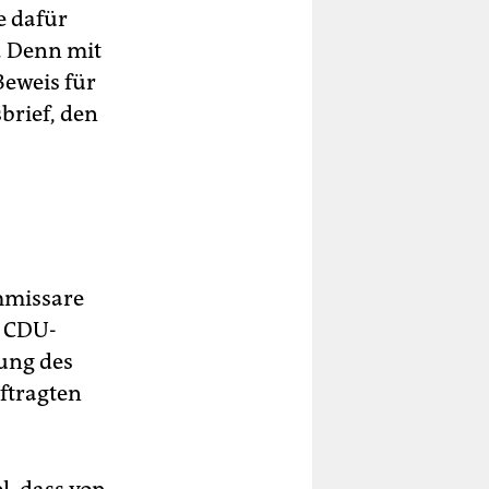
e dafür
. Denn mit
Beweis für
brief, den
mmissare
r CDU-
rung des
ftragten