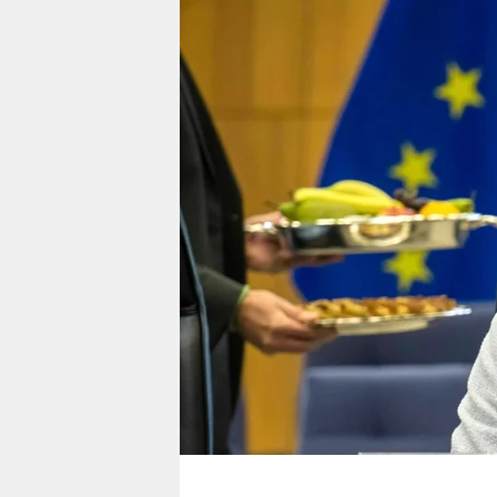
berlin
nord
wahrheit
verlag
verlag
veranstaltungen
shop
fragen & hilfe
unterstützen
abo
genossenschaft