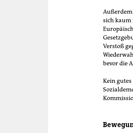
Außerdem w
sich kaum f
Europäisch
Gesetzgebu
Verstoß ge
Wiederwahl
bevor die A
Kein gutes
Sozialdemo
Kommission
Bewegung