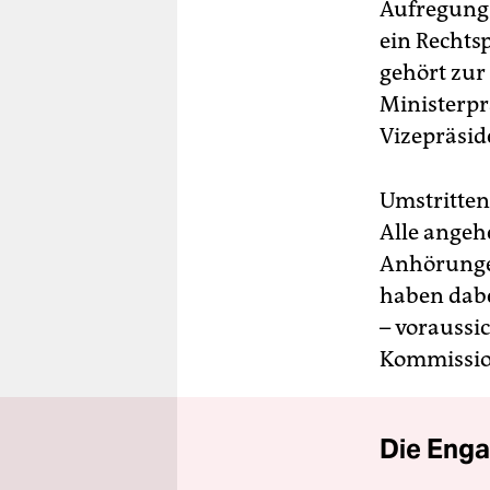
Aufregung s
ein Rechtsp
gehört zur 
Ministerpr
Vizepräsid
Umstritten
Alle angeh
Anhörunge
haben dabe
– voraussi
Kommission
Die Enga