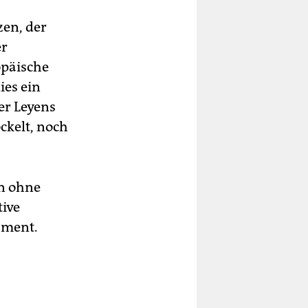
en, der
er
opäische
ies ein
er Leyens
ckelt, noch
nn ohne
tive
ament.