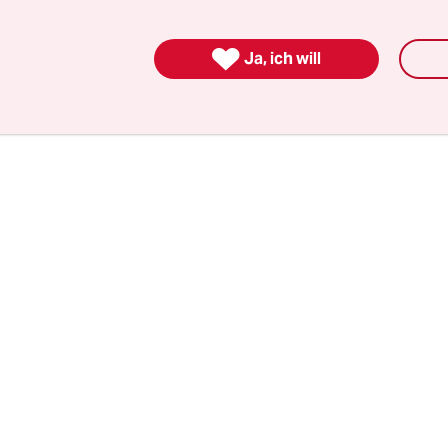
ch mehrere Gründe: Von der Leyen habe ihren
didaten Nicolas Schmit
ignoriert und die

Ja, ich will
erbalance in der Kommission unterminiert.