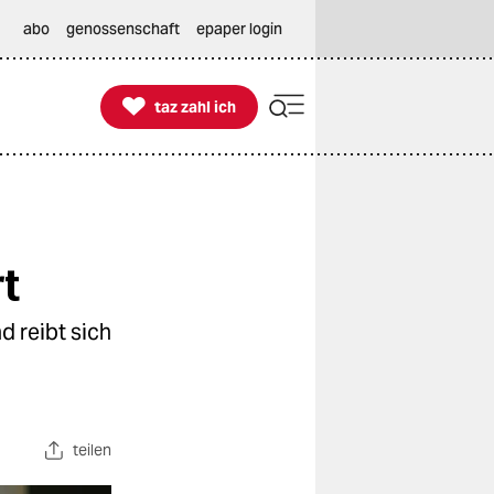
abo
genossenschaft
epaper login

taz zahl ich
taz zahl ich
t
 reibt sich
teilen