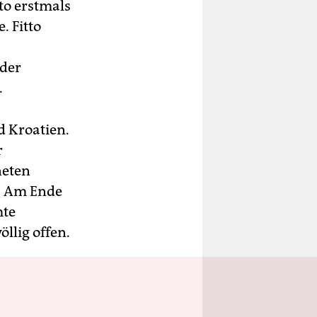
tto erstmals
. Fitto
nder
.
d Kroatien.
r
neten
. Am Ende
mte
llig offen.