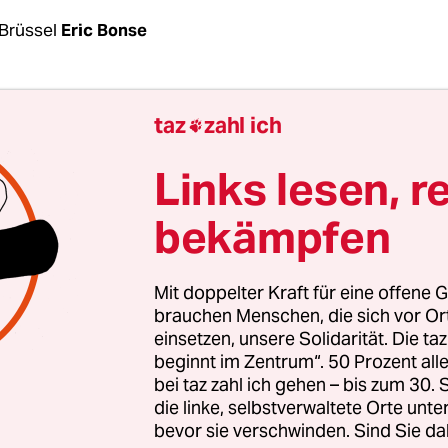
Brüssel
Eric Bonse
 September war rot im Brüsseler EU-Kalender ange
taz
zahl ich

Tag wollte Kommissionspräsidentin Ursula von d
Team vorstellen. Doch daraus wurde nichts. Der 
Links lesen, r
iten über die Gender-Balance
und den Aufgabenzu
bekämpfen
26 Kommissaren. Der Start des neuen Teams wur
ber verschoben. Doch nun meutern auch noch di
kraten und von der Leyen II. droht ein Fehlstart.
Mit doppelter Kraft für eine offene G
brauchen Menschen, die sich vor O
einsetzen, unsere Solidarität. Die ta
litikerin an der Spitze der 32.000-köpfigen Behö
beginnt im Zentrum“. 50 Prozent a
e Unterstützung der Progressiven zu verlieren“, he
bei taz zahl ich gehen – bis zum 30
dbrief von Iratxe García Pérez, der Chefin der
die linke, selbstverwaltete Orte unte
bevor sie verschwinden. Sind Sie da
kratischen Fraktion im Europaparlament. Die Sp