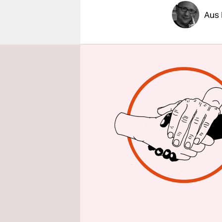
epaper login
Aus 
Dieser 11.
An diesem 
ihr neues 
Streitigke
unter den 
17. Septem
Sozialdemo
Die CDU-Po
Gefahr, „di
einem Bran
sozialdemo