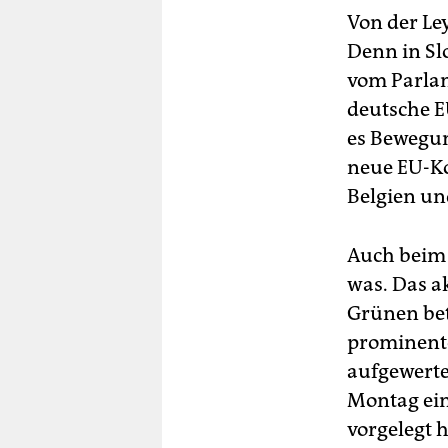
Von der Le
Denn in Sl
vom Parlam
deutsche E
es Bewegun
neue EU-Ko
Belgien un
Auch beim 
was. Das a
Grünen bet
prominenter
aufgewert
Montag ein
vorgelegt 