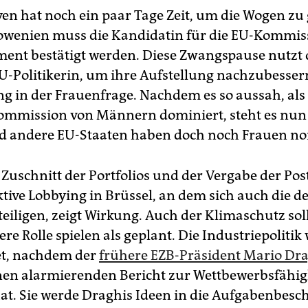
yen hat noch ein paar Tage Zeit, um die Wogen zu 
owenien muss die Kandidatin für die EU-Kommis
ent bestätigt werden. Diese Zwangspause nutzt 
U-Politikerin, um ihre Aufstellung nachzubessern
g in der Frauenfrage. Nachdem es so aussah, als
mmission von Männern dominiert, steht es nun e
d andere EU-Staaten haben doch noch Frauen no
Zuschnitt der Portfolios und der Vergabe der Post
ktive Lobbying in Brüssel, an dem sich auch die 
eiligen, zeigt Wirkung. Auch der Klimaschutz soll
e Rolle spielen als geplant. Die Industriepolitik
et, nachdem der
frühere EZB-Präsident Mario Dr
en alarmierenden Bericht zur Wettbewerbsfähig
hat. Sie werde Draghis Ideen in die Aufgabenbes