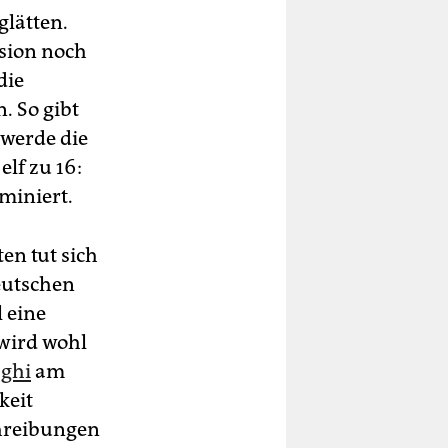
glätten.
sion noch
die
. So gibt
 werde die
lf zu 16:
miniert.
en tut sich
deutschen
 eine
 wird wohl
aghi
am
keit
chreibungen