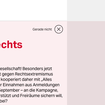
strichen:
Gerade nicht
er Leyen
Grund:
echts
schnitt
de auf den
e
esellschaft! Besonders jetzt
rt gegen Rechtsextremismus
z kooperiert daher mit „Alles
rde laufe
ller Einnahmen aus Anmeldungen
ißt es in
. September – an die Kampagne,
rstützt und Freiräume sichern will,
bei?
anierin