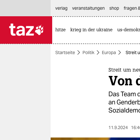
hautnavigation anspringen
hauptinhalt anspringen
footer anspringen
verlag
veranstaltungen
shop
fragen &
hitze
krieg in der ukraine
us-demokr

taz zahl ich
taz zahl ich
Startseite
Politik
Europa
Streit
themen
politik
Streit um n
Von d
öko
Das Team d
gesellschaft
an Genderb
Sozialdemo
kultur
sport
11.9.2024
16:4