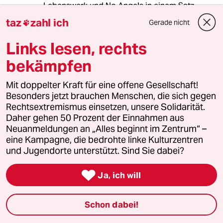
Lebenswerk und No Angels in einem Satz
unterzubringen ist auch eine Leistung.
taz
zahl ich
Gerade nicht

Links lesen, rechts
Lowandorder
bekämpfen
15.10.2021
,
09:14 Uhr
Mit doppelter Kraft für eine offene Gesellschaft!
@Jim Hawkins:
Besonders jetzt brauchen Menschen, die sich gegen
“Laßt sie doch ihren Weichfraß
Rechtsextremismus einsetzen, unsere Solidarität.
fressen“
Daher gehen 50 Prozent der Einnahmen aus
Neuanmeldungen an „Alles beginnt im Zentrum“ –
Tucho in den 20ern post WK I - So
eine Kampagne, die bedrohte linke Kulturzentren
What!
und Jugendorte unterstützt. Sind Sie dabei?

meistkommentiert
Ja, ich will
Schon dabei!
1
Krise der Demokratie
AfD-Wählen als Triebabfuhr