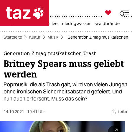

taz zahl ich
krieg in der ukraine
hitze
niedrigwasser
waldbrände

taz zahl ich
Startseite
Kultur
Musik
Generation Z mag musikalischen Tr
taz zahl ich
themen
Generation Z mag musikalischen Trash
Britney Spears muss geliebt
politik
werden
öko
Popmusik, die als Trash galt, wird von vielen Jungen
ohne ironischen Sicherheitsabstand gefeiert. Und
gesellschaft
nun auch erforscht. Muss das sein?
kultur
14.10.2021
19:41 Uhr
teilen
sport