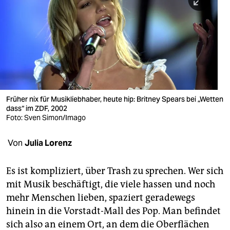
berlin
nord
wahrheit
verlag
verlag
Früher nix für Musikliebhaber, heute hip: Britney Spears bei „Wetten
dass“ im ZDF, 2002
veranstaltungen
Foto: Sven Simon/Imago
shop
Von
Julia Lorenz
fragen & hilfe
unterstützen
Es ist kompliziert, über Trash zu sprechen. Wer sich
mit Musik beschäftigt, die viele hassen und noch
abo
mehr Menschen lieben, spaziert geradewegs
hinein in die Vorstadt-Mall des Pop. Man befindet
genossenschaft
sich also an einem Ort, an dem die Oberflächen