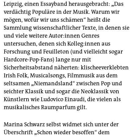
Leipzig, einen Essayband herausgebracht:
„
Das
verdächtig Populäre in der Musik. Warum wir
mögen, wofür wir uns schämen“ heißt die
Sammlung wissenschaftlicher Texte, in denen sie
und viele weitere Au­to­r:in­nen Genres
untersuchen, denen sich Kol­le­g:in­nen aus
Forschung und Feuilleton (und vielleicht sogar
Hardcore-Pop-Fans) lange nur mit
Sicherheitsabstand näherten: klischeeverklebten
Irish Folk, Musicalsongs, Filmmusik aus dem
seltsamen
„
Niemandsland“ zwischen Pop und
seichter Klassik und sogar die Neoklassik von
Künstlern wie Ludovico Einaudi, die vielen als
musikalisches Raumparfum gilt.
Marina Schwarz selbst widmet sich unter der
Überschrift
„
Schon wieder besoffen“ dem