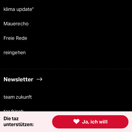
klima update°
Mauerecho
Freie Rede
reingehen
Newsletter
team zukunft
taz frisch
Die taz

Ja, ich will
unterstützen:
taz zahl ich