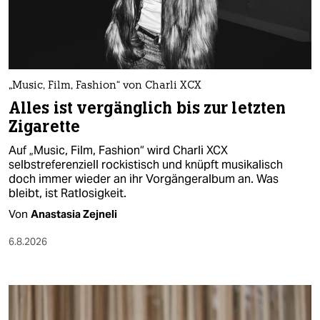
berlin
nord
wahrheit
„Music, Film, Fashion“ von Charli XCX
verlag
Alles ist vergänglich bis zur letzten
Zigarette
verlag
Auf „Music, Film, Fashion“ wird Charli XCX
veranstaltungen
selbstreferenziell rockistisch und knüpft musikalisch
doch immer wieder an ihr Vorgängeralbum an. Was
shop
bleibt, ist Ratlosigkeit.
fragen & hilfe
Von
Anastasia Zejneli
unterstützen
6.8.2026
abo
genossenschaft