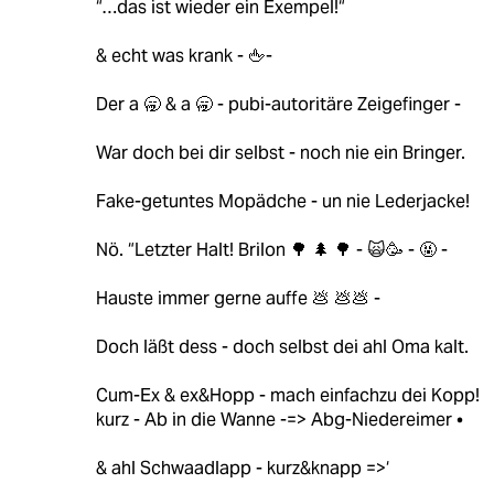
“…das ist wieder ein Exempel!“
& echt was krank - 🖕-
Der a 🥱 & a 🥱 - pubi-autoritäre Zeigefinger -
War doch bei dir selbst - noch nie ein Bringer.
Fake-getuntes Mopädche - un nie Lederjacke!
Nö. “Letzter Halt! Brilon 🌳 🌲 🌳 - 🙀🥳 - 🤬 -
Hauste immer gerne auffe 💩 💩💩 -
Doch läßt dess - doch selbst dei ahl Oma kalt.
Cum-Ex & ex&Hopp - mach einfachzu dei Kopp!
kurz - Ab in die Wanne -=> Abg-Niedereimer •
& ahl Schwaadlapp - kurz&knapp =>‘