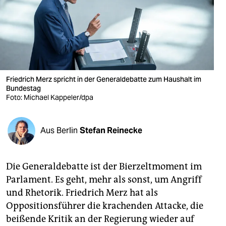
berlin
nord
wahrheit
verlag
Friedrich Merz spricht in der Generaldebatte zum Haushalt im
Bundestag
verlag
Foto: Michael Kappeler/dpa
veranstaltungen
shop
Aus Berlin
Stefan Reinecke
fragen & hilfe
Die Generaldebatte ist der Bierzeltmoment im
unterstützen
Parlament. Es geht, mehr als sonst, um Angriff
abo
und Rhetorik. Friedrich Merz hat als
Oppositionsführer die krachenden Attacke, die
genossenschaft
beißende Kritik an der Regierung wieder auf