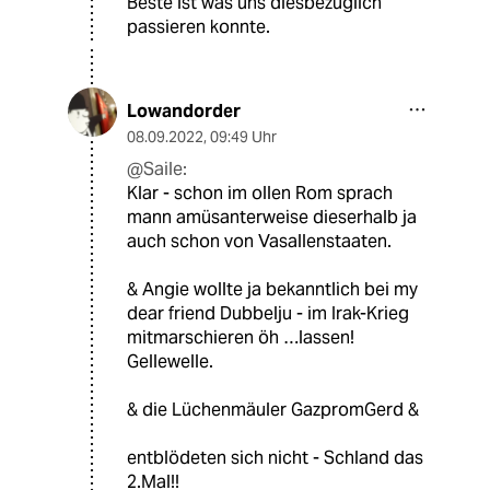
Beste ist was uns diesbezüglich
passieren konnte.
Lowandorder
08.09.2022
,
09:49 Uhr
@Saile:
Klar - schon im ollen Rom sprach
mann amüsanterweise dieserhalb ja
auch schon von Vasallenstaaten.
& Angie wollte ja bekanntlich bei my
dear friend Dubbelju - im Irak-Krieg
mitmarschieren öh …lassen!
Gellewelle.
& die Lüchenmäuler GazpromGerd &
entblödeten sich nicht - Schland das
2.Mal!!