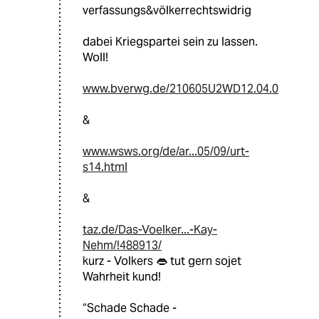
verfassungs&völkerrechtswidrig
dabei Kriegspartei sein zu lassen.
Woll!
www.bverwg.de/210605U2WD12.04.0
&
www.wsws.org/de/ar...05/09/urt-
s14.html
&
taz.de/Das-Voelker...-Kay-
Nehm/!488913/
kurz - Volkers 👄 tut gern sojet
Wahrheit kund!
“Schade Schade -