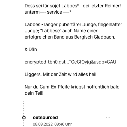
Dess sei für sojet Labbes* - dei letzter Reimer!
unterm—- servíce —-*
Labbes - langer pubertärer Junge, flegelhafter
Junge; "Labbese" auch Name einer
erfolgreichen Band aus Bergisch Gladbach.
& Däh
encrypted-tbn0.gst...TCeCfOyjg&usqp=CAU
Liggers. Mit der Zeit wird alles heil!
Nur du Cum-Ex-Pfeife kriegst hoffentlich bald
dein Teil!
outsourced
O
08.09.2022
,
09:46 Uhr