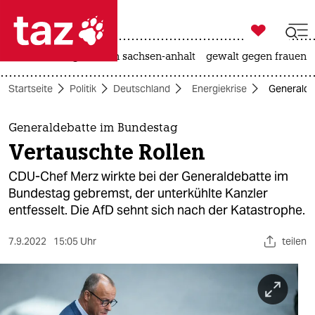

taz zahl ich
hitze
landtagswahl in sachsen-anhalt
gewalt gegen frauen

taz zahl ich
Startseite
Politik
Deutschland
Energiekrise
Generalde
taz zahl ich
themen
Generaldebatte im Bundestag
Vertauschte Rollen
politik
CDU-Chef Merz wirkte bei der Generaldebatte im
öko
Bundestag gebremst, der unterkühlte Kanzler
entfesselt. Die AfD sehnt sich nach der Katastrophe.
gesellschaft
7.9.2022
15:05 Uhr
teilen
kultur
sport