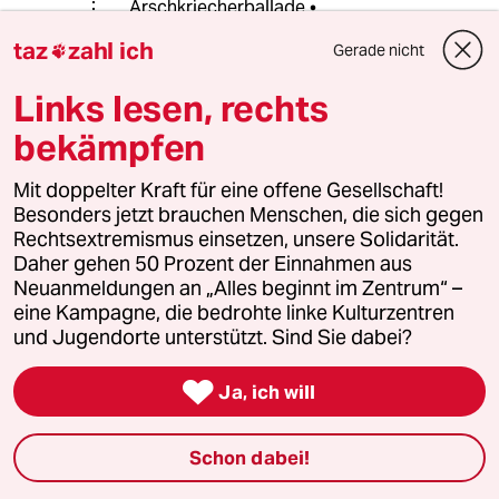
Arschkriecherballade •
taz
zahl ich
Gerade nicht

& zu ehram Amüsemang =>
Links lesen, rechts
““Wie früher die Druckpresse hat
heute das Fernsehen die Macht
bekämpfen
erlangt, zu bestimmen, in welcher
Form Nachrichten übermittelt
Mit doppelter Kraft für eine offene Gesellschaft!
werden sollen, und es bestimmt
Besonders jetzt brauchen Menschen, die sich gegen
auch, wie wir darauf reagieren sollen.
Rechtsextremismus einsetzen, unsere Solidarität.
Indem das Fernsehen die
Daher gehen 50 Prozent der Einnahmen aus
Nachrichten in Form einer
Neuanmeldungen an „Alles beginnt im Zentrum“ –
Variétéveranstaltung präsentiert,
eine Kampagne, die bedrohte linke Kulturzentren
regt es andere Medien zur
und Jugendorte unterstützt. Sind Sie dabei?
Nachahmung an, so dass die
gesamte Informationsumwelt das

Ja, ich will
Fernsehen widerzuspiegeln beginnt.”
(S. 138)
Schon dabei!
Neil Postman “Wir amüsieren uns zu
Tode.“