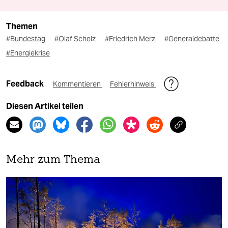
Themen
#Bundestag
#Olaf Scholz
#Friedrich Merz
#Generaldebatte
#Energiekrise
Feedback
Kommentieren
Fehlerhinweis
Diesen Artikel teilen
Mehr zum Thema