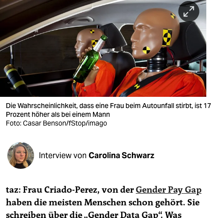
berlin
nord
wahrheit
verlag
verlag
veranstaltungen
Die Wahrscheinlichkeit, dass eine Frau beim Autounfall stirbt, ist 17
Prozent höher als bei einem Mann
shop
Foto: Casar Benson/fStop/imago
fragen & hilfe
Interview von
Carolina Schwarz
unterstützen
abo
taz: Frau Criado-Perez, von der
Gender Pay Gap
genossenschaft
haben die meisten Menschen schon gehört. Sie
schreiben über die „Gender Data Gap“. Was