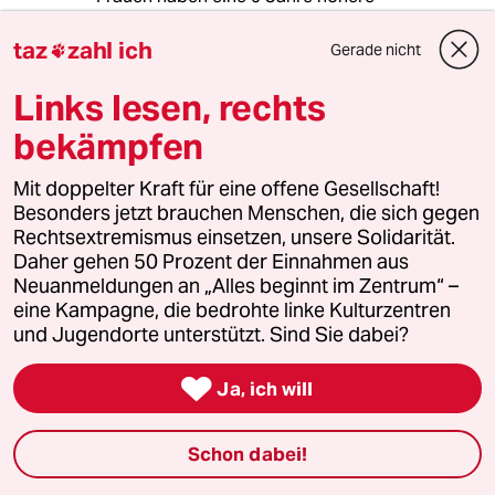
Lebenserwartung als Männer. Ganz so schlimm
scheinen die zu große Sonnencremeflasche
taz
zahl ich
Gerade nicht

und das zu kalte Büro nicht zu sein.
de.statista.com/st...d-nach-geschlecht/
Links lesen, rechts
bekämpfen
lulu schlawiner
LS
Mit doppelter Kraft für eine offene Gesellschaft!
27.05.2020
,
18:43 Uhr
Besonders jetzt brauchen Menschen, die sich gegen
In einem Land, wo es Frauen bis zur
Rechtsextremismus einsetzen, unsere Solidarität.
Parteivorsitzenden, bis zur Kanzlerin und bis zu
Daher gehen 50 Prozent der Einnahmen aus
einer Helene Fischer schaffen, ist das wahrlich
Neuanmeldungen an „Alles beginnt im Zentrum“ –
ein Armutszeugnis.
eine Kampagne, die bedrohte linke Kulturzentren
und Jugendorte unterstützt. Sind Sie dabei?

Ja, ich will
Weber
W
27.05.2020
,
18:08 Uhr
Nur ganz am Rande: Die Lebenserwartung der
Schon dabei!
Männer ist deutlich geringer als die der Frauen