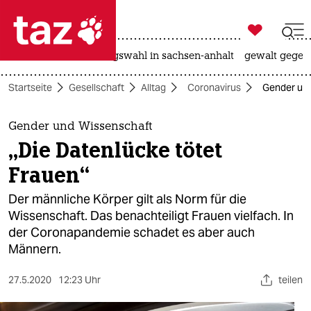

taz zahl ich
hitze
surfen
landtagswahl in sachsen-anhalt
gewalt gegen

taz zahl ich
Startseite
Gesellschaft
Alltag
Coronavirus
Gender und
taz zahl ich
themen
Gender und Wissenschaft
„Die Datenlücke tötet
politik
Frauen“
öko
Der männliche Körper gilt als Norm für die
Wissenschaft. Das benachteiligt Frauen vielfach. In
gesellschaft
der Coronapandemie schadet es aber auch
Männern.
kultur
sport
27.5.2020
12:23 Uhr
teilen