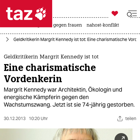

taz zahl ich
hitze
surfen
gewalt gegen frauen
nahost-konflikt

taz zahl ich
ie
Geldkritikerin Margrit Kennedy ist tot: Eine charismatische Vord
taz zahl ich
themen
Geldkritikerin Margrit Kennedy ist tot
Eine charismatische
politik
Vordenkerin
öko
Margrit Kennedy war Architektin, Ökologin und
energische Kämpferin gegen den
gesellschaft
Wachstumszwang. Jetzt ist sie 74-jährig gestorben.
kultur
30.12.2013
10:20 Uhr
teilen
sport