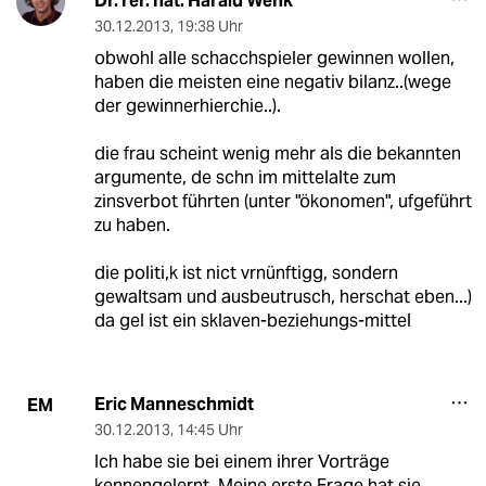
Dr. rer. nat. Harald Wenk
30.12.2013
,
19:38 Uhr
obwohl alle schacchspieler gewinnen wollen,
haben die meisten eine negativ bilanz..(wege
der gewinnerhierchie..).
die frau scheint wenig mehr als die bekannten
argumente, de schn im mittelalte zum
zinsverbot führten (unter "ökonomen", ufgeführt
zu haben.
die politi,k ist nict vrnünftigg, sondern
gewaltsam und ausbeutrusch, herschat eben...)
da gel ist ein sklaven-beziehungs-mittel
Eric Manneschmidt
EM
30.12.2013
,
14:45 Uhr
Ich habe sie bei einem ihrer Vorträge
kennengelernt. Meine erste Frage hat sie