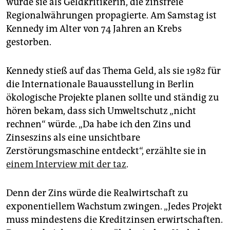
wurde sie als Geldkritikerin, die zinsfreie
epaper login
Regionalwährungen propagierte. Am Samstag ist
Kennedy im Alter von 74 Jahren an Krebs
gestorben.
Kennedy stieß auf das Thema Geld, als sie 1982 für
die Internationale Bauausstellung in Berlin
ökologische Projekte planen sollte und ständig zu
hören bekam, dass sich Umweltschutz „nicht
rechnen“ würde. „Da habe ich den Zins und
Zinseszins als eine unsichtbare
Zerstörungsmaschine entdeckt“, erzählte sie in
einem Interview mit der taz
.
Denn der Zins würde die Realwirtschaft zu
exponentiellem Wachstum zwingen. „Jedes Projekt
muss mindestens die Kreditzinsen erwirtschaften.