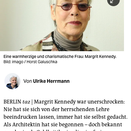
berlin
nord
wahrheit
verlag
verlag
Eine warmherzige und charismatische Frau: Margrit Kennedy.
Bild: imago / Horst Galuschka
veranstaltungen
shop
Von
Ulrike Herrmann
fragen & hilfe
unterstützen
BERLIN
taz
| Margrit Kennedy war unerschrocken:
Nie hat sie sich von der herrschenden Lehre
abo
beeindrucken lassen, immer hat sie selbst gedacht.
genossenschaft
Als Architektin hat sie begonnen – doch bekannt