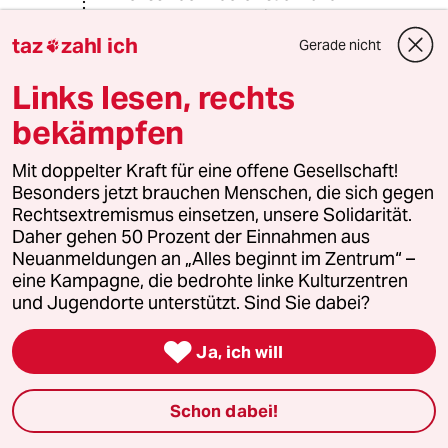
marktgerechte Bereitstellung und
Erhaltung gewährleisten (wollen),
taz
zahl ich
Gerade nicht

wenn er daraus keine Wertschöpfung
realisieren kann?
Links lesen, rechts
bekämpfen
Die Staatsmacht (als vermeintlich
altruistsiche Autorität) hat bei dieser
Mit doppelter Kraft für eine offene Gesellschaft!
Aufgabe bislang stets kläglich
Besonders jetzt brauchen Menschen, die sich gegen
versagt, weil sie
Rechtsextremismus einsetzen, unsere Solidarität.
Daher gehen 50 Prozent der Einnahmen aus
a) zwar der Zweckbestimmung nach
Neuanmeldungen an „Alles beginnt im Zentrum“ –
altruistisch, aber auf individueller
eine Kampagne, die bedrohte linke Kulturzentren
Ebene eben doch nicht von Altruisten
und Jugendorte unterstützt. Sind Sie dabei?
gelenkt ist und

b) sich bei ihr zur Bereitstellung der
Ja, ich will
Produktionsmittel zwangsläufig auch
der Kontrollanspruch über ihre
Schon dabei!
gemeinschaftsförderliche Nutzung
(und nötigenfalls deren repressive