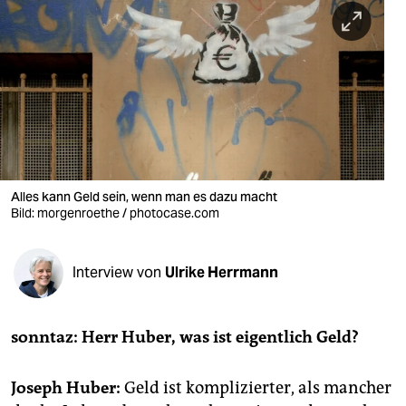
berlin
nord
wahrheit
verlag
verlag
veranstaltungen
Alles kann Geld sein, wenn man es dazu macht
Bild: morgenroethe / photocase.com
shop
fragen & hilfe
Interview von
Ulrike Herrmann
unterstützen
sonntaz: Herr Huber, was ist eigentlich Geld?
abo
genossenschaft
Joseph Huber:
Geld ist komplizierter, als mancher