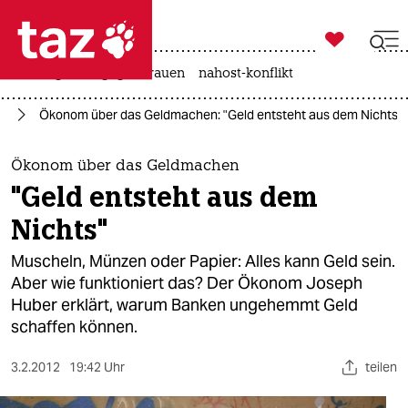

taz zahl ich
hitze
gewalt gegen frauen
nahost-konflikt

taz zahl ich
ie
Ökonom über das Geldmachen: "Geld entsteht aus dem Nichts"
taz zahl ich
themen
Ökonom über das Geldmachen
"Geld entsteht aus dem
politik
Nichts"
öko
Muscheln, Münzen oder Papier: Alles kann Geld sein.
Aber wie funktioniert das? Der Ökonom Joseph
gesellschaft
Huber erklärt, warum Banken ungehemmt Geld
schaffen können.
kultur
sport
3.2.2012
19:42 Uhr
teilen