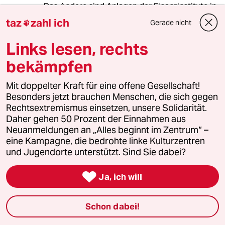
Das Andere sind Anlagen der Finanzinstitute in
Finanzprodukte, die offensichtlich keinen
taz
zahl ich
Gerade nicht

Bezug zur Realwirtschaft haben. z.B. dadurch,
dass Banken durch die Hebelung der Einlagen
Links lesen, rechts
Geld erzeugen und mit diesem Geld, das keinen
bekämpfen
realen Gegenwert hat, Spekulationsgewinne
erzielen. Diese Renditen (z.B. DB von 25%)
müssen von irgendjemandem bezahlt werden.
Mit doppelter Kraft für eine offene Gesellschaft!
Da das Geld für diese Renditen aber nicht
Besonders jetzt brauchen Menschen, die sich gegen
miterzeugt wird und auch keine höhere
Rechtsextremismus einsetzen, unsere Solidarität.
Produktivität erzielt (im Gegenteil), muss es
Daher gehen 50 Prozent der Einnahmen aus
jemandem weggenommen werden.
Neuanmeldungen an „Alles beginnt im Zentrum“ –
Das passiert dann in der Regel LETZTENDLICH
eine Kampagne, die bedrohte linke Kulturzentren
- wie wir gerade sehen - über eine
und Jugendorte unterstützt. Sind Sie dabei?
Staatsverschuldung, die wiederum zu
Kürzungen, etc. bei der Bevölkerung führt, usw.,

Ja, ich will
ein ewiger Kreislauf. Da schlägt dann die
Exponentialfunktion der Zins- und Zinseszins-
Falle voll durch.
Schon dabei!
Die Geldschöpfung aus dem Nichts der