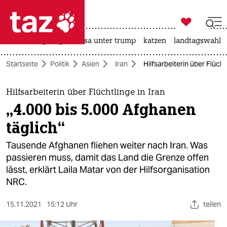

taz zahl ich
hitze
bergsteigen
usa unter trump
katzen
landtagswahl i

taz zahl ich
Startseite
Politik
Asien
Iran
Hilfsarbeiterin über Flücht
taz zahl ich
themen
Hilfsarbeiterin über Flüchtlinge in Iran
„4.000 bis 5.000 Afghanen
politik
täglich“
öko
Tausende Afghanen fliehen weiter nach Iran. Was
passieren muss, damit das Land die Grenze offen
gesellschaft
lässt, erklärt Laila Matar von der Hilfsorganisation
NRC.
kultur
sport
15.11.2021
15:12 Uhr
teilen