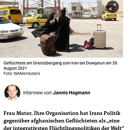
berlin
nord
wahrheit
verlag
verlag
veranstaltungen
Geflüchtete am Grenzübergang zum Iran bei Dowqarun am 29.
August 2021
shop
Foto: WANA/reuters
fragen & hilfe
Interview von
Jannis Hagmann
unterstützen
abo
Frau Matar, Ihre Organisation hat Irans Politik
genossenschaft
gegenüber afghanischen Geflüchteten als „eine
der integrativsten Flüchtlingspolitiken der Welt“