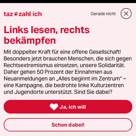
taz
zahl ich
Gerade nicht

Podcast
Links lesen, rechts
bekämpfen
bundestalk
Mit doppelter Kraft für eine offene Gesellschaft!
fernverbindung
Besonders jetzt brauchen Menschen, die sich gegen
Rechtsextremismus einsetzen, unsere Solidarität.
klima update°
Daher gehen 50 Prozent der Einnahmen aus
Neuanmeldungen an „Alles beginnt im Zentrum“ –
Mauerecho
eine Kampagne, die bedrohte linke Kulturzentren
und Jugendorte unterstützt. Sind Sie dabei?
Freie Rede

Ja, ich will
reingehen
Schon dabei!