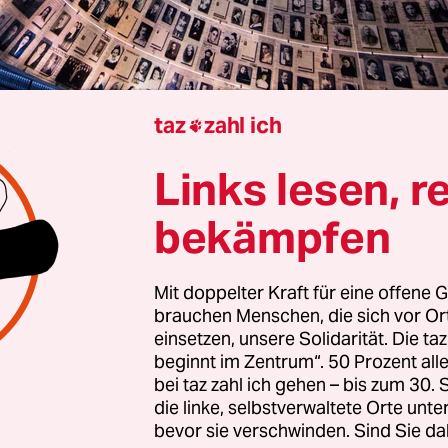
taz
zahl ich

Links lesen, r
aus Hillenbrand
bekämpfen
telt man die Geschichte des Holocaust an komm
en? Diese Frage stellen sich in Deutschland Dut
Mit doppelter Kraft für eine offene G
brauchen Menschen, die sich vor O
ten, aber auch viele Lehrer und Studierende. M
einsetzen, unsere Solidarität. Die ta
Menschen erscheint der
Massenmord an Juden al
beginnt im Zentrum“. 50 Prozent a
weit entferntes Ereignis
, dem sie keine große Be
bei taz zahl ich gehen – bis zum 30
die linke, selbstverwaltete Orte unte
essen.
bevor sie verschwinden. Sind Sie da