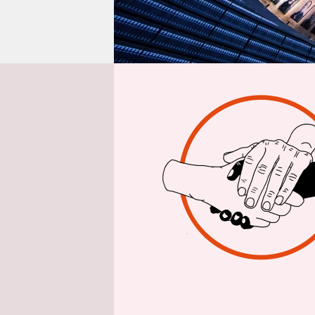
epaper login
Aus Berlin
Kl
Wie vermit
Generation
Gedenkstät
jüngeren 
unendlich 
mehr beim