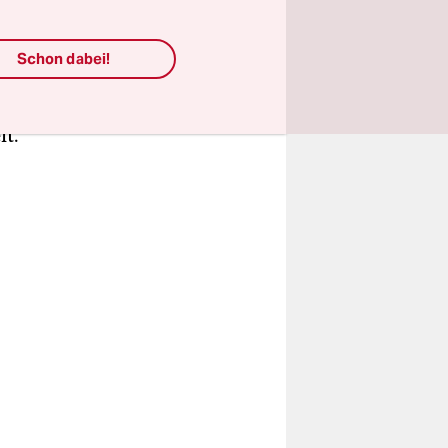
ch seit
 mit dieser
Schon dabei!
lt.