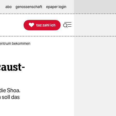
abo
genossenschaft
epaper login

taz zahl ich
taz zahl ich
szentrum bekommen
aust-
n
die Shoa.
 soll das