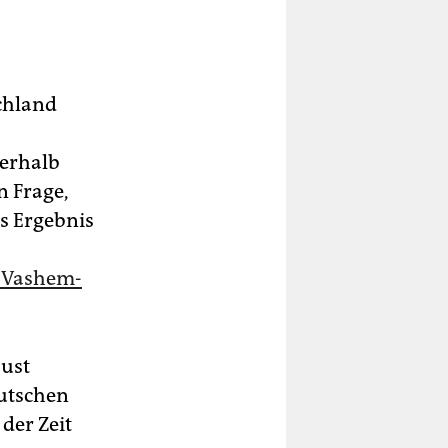
chland
ßerhalb
n Frage,
s Ergebnis
-Vashem-
aust
eutschen
der Zeit