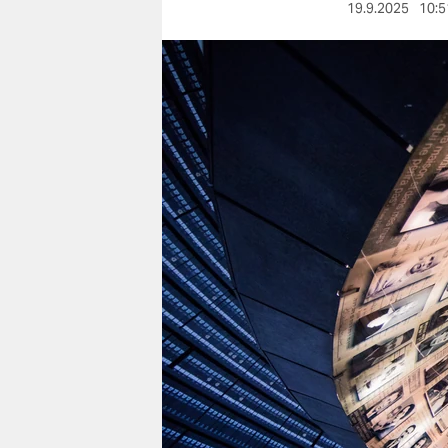
berlin
19.9.2025
10:5
nord
wahrheit
verlag
verlag
veranstaltungen
shop
fragen & hilfe
unterstützen
abo
genossenschaft