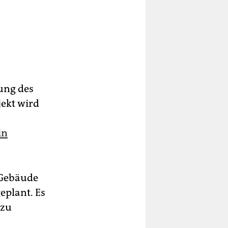
ung des
ekt wird
in
 Gebäude
eplant. Es
 zu