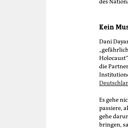
des Nation
Kein Mu
Dani Dayan
„gefährli
Holocaust“
die Partne
Institutio
Deutschla
Es gehe ni
passiere, a
gehe darum
bringen, s