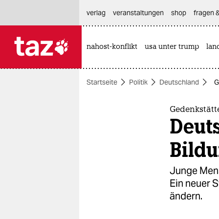
hautnavigation anspringen
hauptinhalt anspringen
footer anspringen
verlag
veranstaltungen
shop
fragen &
nahost-konflikt
usa unter trump
lan

taz zahl ich
taz zahl ich
Startseite
Politik
Deutschland
G
themen
politik
Gedenkstätt
Deuts
öko
Bild
gesellschaft
Junge Mens
kultur
Ein neuer 
ändern.
sport