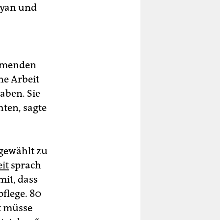
ayan und
ommenden
ine Arbeit
aben. Sie
hten, sagte
gewählt zu
it
sprach
it, dass
flege. 80
t müsse