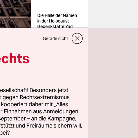
Die Halle der Namen
in der Holocaust-
Gedenkstätte Yad
Vashem
Foto: TranslatorRolf
Gerade nicht
Vennenbernd/dpa
echts
ende
zende
esellschaft! Besonders jetzt
rt gegen Rechtsextremismus
anchen
z kooperiert daher mit „Alles
s
ller Einnahmen aus Anmeldungen
deutung
. September – an die Kampagne,
rstützt und Freiräume sichern will,
bei?