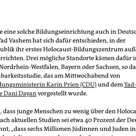
e eine solche Bildungseinrichtung auch in Deuts
Yad Vashem hat sich dafür entschieden, in der
blik ihr erstes Holocaust-Bildungszentrum au
 errichten. Drei mögliche Standorte kämen dafür i
 Nordrhein-Westfalen, Bayern oder Sachsen, so da
barkeitsstudie, das am Mittwochabend von
ungsministerin Karin Prien (CDU)
und dem
Yad
e Dani Dayan
vorgestellt wurde.
e, dass junge Menschen zu wenig über den Holoc
ach aktuellen Studien sei etwa 40 Prozent der D
nnt, „dass sechs Millionen Jüdinnen und Juden in 