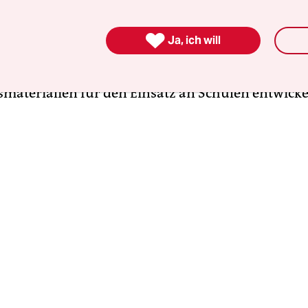
enkstätte Yad Vashem in Jerusalem
beschäftigt si
nternationale Schule für Holocaust-Studien (ISHS)

Ja, ich will
ung. Sie bietet Fortbildungen an und fördert den
saustausch mit Pädagogen. Zudem werden dort
smaterialien für den Einsatz an Schulen entwicke