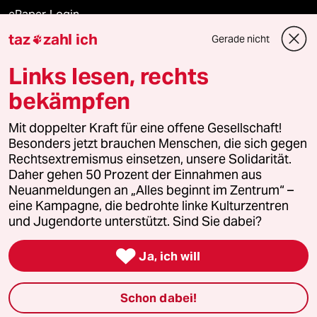
ePaper Login
taz
zahl ich
Gerade nicht

Downloads für Abonnierende
Links lesen, rechts
bekämpfen
© 2026 taz Verlags und Vertriebs GmbH
Mit doppelter Kraft für eine offene Gesellschaft!
Alle Rechte vorbehalten. Bei rechtlichen Fragen oder für Genehmigungen
wenden Sie sich bitte an
lizenzen@taz.de
Besonders jetzt brauchen Menschen, die sich gegen
Rechtsextremismus einsetzen, unsere Solidarität.
Daher gehen 50 Prozent der Einnahmen aus
Feedback
Redaktionsstatut
Kommune-Richtlinien
KI-
Neuanmeldungen an „Alles beginnt im Zentrum“ –
eine Kampagne, die bedrohte linke Kulturzentren
Leitlinie
Informant
Datenschutz
Impressum
AGB
und Jugendorte unterstützt. Sind Sie dabei?
Seitenwende
Einwilligungen widerrufen (Ads)

Ja, ich will
Schon dabei!