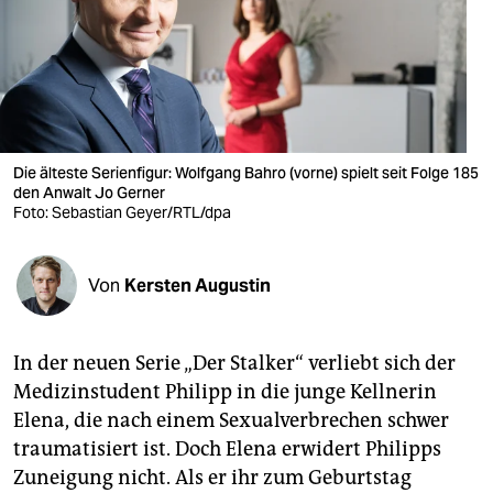
berlin
nord
wahrheit
verlag
Die älteste Serienfigur: Wolfgang Bahro (vorne) spielt seit Folge 185
verlag
den Anwalt Jo Gerner
Foto: Sebastian Geyer/RTL/dpa
veranstaltungen
shop
Von
Kersten Augustin
fragen & hilfe
In der neuen Serie „Der Stalker“ verliebt sich der
unterstützen
Medizinstudent Philipp in die junge Kellnerin
abo
Elena, die nach einem Sexualverbrechen schwer
traumatisiert ist. Doch Elena erwidert Philipps
genossenschaft
Zuneigung nicht. Als er ihr zum Geburtstag