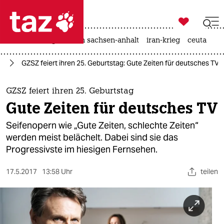

taz zahl ich
hitze
landtagswahl in sachsen-anhalt
iran-krieg
ceuta

taz zahl ich
de
GZSZ feiert ihren 25. Geburtstag: Gute Zeiten für deutsches TV
taz zahl ich
themen
GZSZ feiert ihren 25. Geburtstag
Gute Zeiten für deutsches TV
politik
Seifenopern wie „Gute Zeiten, schlechte Zeiten“
öko
werden meist belächelt. Dabei sind sie das
Progressivste im hiesigen Fernsehen.
gesellschaft
17.5.2017
13:58 Uhr
teilen
kultur
sport