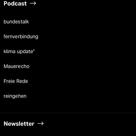
Podcast
bundestalk
fernverbindung
klima update°
Mauerecho
Freie Rede
reingehen
Newsletter