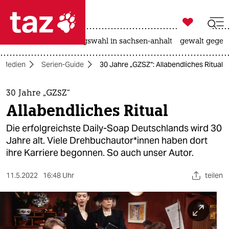

taz zahl ich
hitze
surfen
landtagswahl in sachsen-anhalt
gewalt gegen

taz zahl ich
Medien
Serien-Guide
30 Jahre „GZSZ“: Allabendliches Ritual
taz zahl ich
themen
30 Jahre „GZSZ“
Allabendliches Ritual
politik
Die erfolgreichste Daily-Soap Deutschlands wird 30
öko
Jahre alt. Viele Dreh­buch­au­to­r*in­nen haben dort
ihre Karriere begonnen. So auch unser Autor.
gesellschaft
11.5.2022
16:48 Uhr
teilen
kultur
sport