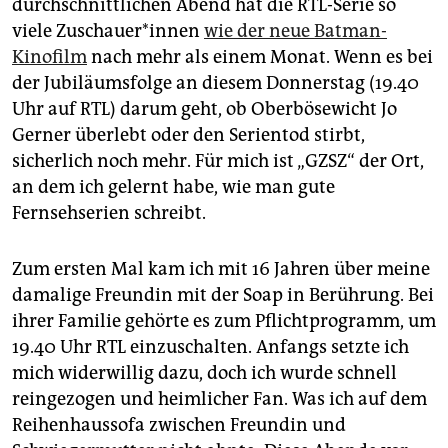
durchschnittlichen Abend hat die RTL-Serie so
epaper login
viele Zu­schaue­r*in­nen
wie der neue Batman-
Kinofilm
nach mehr als einem Monat. Wenn es bei
der Jubiläumsfolge an diesem Donnerstag (19.40
Uhr auf RTL) darum geht, ob Oberbösewicht Jo
Gerner überlebt oder den Serientod stirbt,
sicherlich noch mehr. Für mich ist „GZSZ“ der Ort,
an dem ich gelernt habe, wie man gute
Fernsehserien schreibt.
Zum ersten Mal kam ich mit 16 Jahren über meine
damalige Freundin mit der Soap in Berührung. Bei
ihrer Familie gehörte es zum Pflichtprogramm, um
19.40 Uhr RTL einzuschalten. Anfangs setzte ich
mich widerwillig dazu, doch ich wurde schnell
reingezogen und heimlicher Fan. Was ich auf dem
Reihenhaussofa zwischen Freundin und