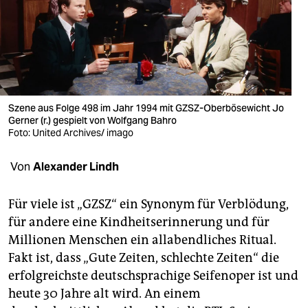
berlin
nord
wahrheit
verlag
Szene aus Folge 498 im Jahr 1994 mit GZSZ-Oberbösewicht Jo
Gerner (r.) gespielt von Wolfgang Bahro
verlag
Foto: United Archives/ imago
veranstaltungen
Von
Alexander Lindh
shop
fragen & hilfe
Für viele ist „GZSZ“ ein Synonym für Verblödung,
für andere eine Kindheitserinnerung und für
unterstützen
Millionen Menschen ein allabendliches Ritual.
Fakt ist, dass „Gute Zeiten, schlechte Zeiten“ die
abo
erfolgreichste deutschsprachige Seifenoper ist und
genossenschaft
heute 30 Jahre alt wird. An einem