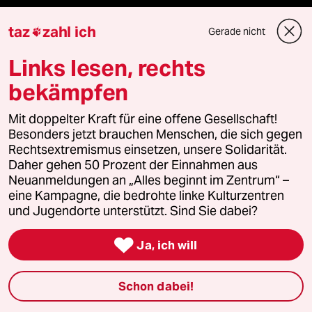
Kantine
taz
zahl ich
Gerade nicht

Shop
Links lesen, rechts
Anzeigen
bekämpfen
Mit doppelter Kraft für eine offene Gesellschaft!
Besonders jetzt brauchen Menschen, die sich gegen
Fragen & Hilfe
Rechtsextremismus einsetzen, unsere Solidarität.
Daher gehen 50 Prozent der Einnahmen aus
Neuanmeldungen an „Alles beginnt im Zentrum“ –
Feedback
eine Kampagne, die bedrohte linke Kulturzentren
und Jugendorte unterstützt. Sind Sie dabei?
Aboservice

Ja, ich will
ePaper Login
Schon dabei!
Downloads für Abonnierende