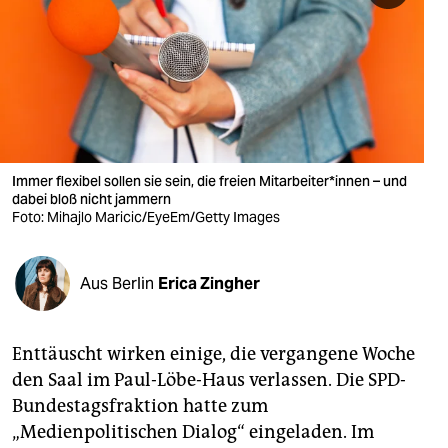
berlin
nord
wahrheit
verlag
verlag
Immer flexibel sollen sie sein, die freien Mitarbeiter*innen – und
dabei bloß nicht jammern
veranstaltungen
Foto: Mihajlo Maricic/EyeEm/Getty Images
shop
Aus Berlin
Erica Zingher
fragen & hilfe
unterstützen
Enttäuscht wirken einige, die vergangene Woche
abo
den Saal im Paul-Löbe-Haus verlassen. Die SPD-
Bundestagsfraktion hatte zum
genossenschaft
„Medienpolitischen Dialog“ eingeladen. Im