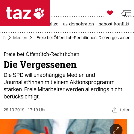

taz zahl ich
krieg in der ukraine
hitze
us-demokraten
nahost-konflikt

taz zahl ich
aft
Medien
Freie bei Öffentlich-Rechtlichen: Die Vergessenen
taz zahl ich
themen
Freie bei Öffentlich-Rechtlichen
Die Vergessenen
politik
Die SPD will unabhängige Medien und
öko
Journalist*innen mit einem Aktionsprogramm
stärken. Freie Mitarbeiter werden allerdings nicht
gesellschaft
berücksichtigt.
kultur
29.10.2019
17:19 Uhr
teilen
sport