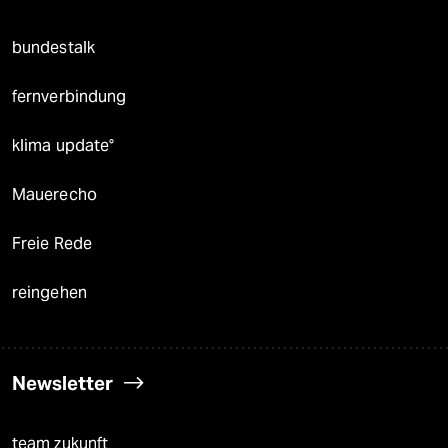
bundestalk
fernverbindung
klima update°
Mauerecho
Freie Rede
reingehen
Newsletter
team zukunft