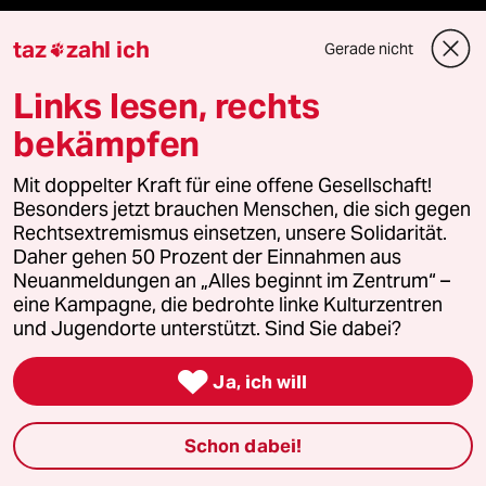
taz
zahl ich
Kantine
Gerade nicht

Links lesen, rechts
Shop
bekämpfen
Anzeigen
Mit doppelter Kraft für eine offene Gesellschaft!
Besonders jetzt brauchen Menschen, die sich gegen
Rechtsextremismus einsetzen, unsere Solidarität.
Fragen & Hilfe
Daher gehen 50 Prozent der Einnahmen aus
Neuanmeldungen an „Alles beginnt im Zentrum“ –
eine Kampagne, die bedrohte linke Kulturzentren
Feedback
und Jugendorte unterstützt. Sind Sie dabei?
Aboservice

Ja, ich will
ePaper Login
Schon dabei!
Downloads für Abonnierende