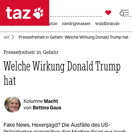

taz zahl ich
krieg in der ukraine
hitze
niedrigwasser
waldbrände

taz zahl ich
eiheit
Pressefreiheit in Gefahr: Welche Wirkung Donald Trump hat
taz zahl ich
themen
Pressefreiheit in Gefahr
Welche Wirkung Donald Trump
politik
hat
öko
gesellschaft
Kolumne
Macht
kultur
von
Bettina Gaus
sport
Fake News, Hexenjagd? Die Ausfälle des US-
Präsidenten gegenüber den Medien lösen nur noch