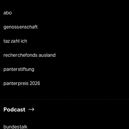
abo
genossenschaft
taz zahl ich
recherchefonds ausland
panterstiftung
panterpreis 2026
Podcast
bundestalk