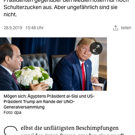
berlin
Schulterzucken aus. Aber ungefährlich sind sie
nord
nicht.
wahrheit
28.9.2019
15:48 Uhr
teilen
verlag
verlag
veranstaltungen
shop
fragen & hilfe
Mögen sich: Ägyptens Präsident al-Sisi und US-
unterstützen
Präsident Trump am Rande der UNO-
Generalversammlung
abo
Foto: dpa
genossenschaft
elbst die unflätigsten Beschimpfungen