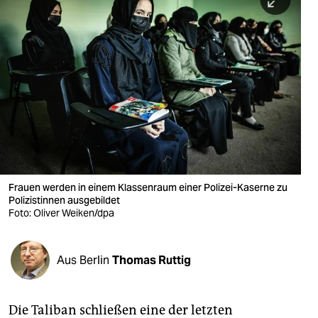
berlin
nord
wahrheit
verlag
verlag
veranstaltungen
shop
Frauen werden in einem Klassenraum einer Polizei-Kaserne zu
Polizistinnen ausgebildet
fragen & hilfe
Foto: Oliver Weiken/dpa
unterstützen
Aus Berlin
Thomas Ruttig
abo
genossenschaft
Die Taliban schließen eine der letzten