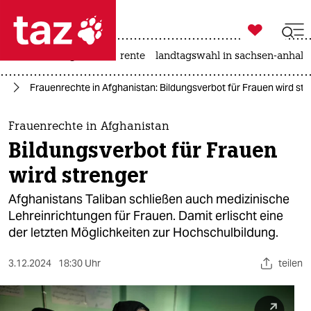

taz zahl ich
hitze
niedrigwasser
rente
landtagswahl in sachsen-anhalt

taz zahl ich
an
Frauenrechte in Afghanistan: Bildungsverbot für Frauen wird str
taz zahl ich
themen
Frauenrechte in Afghanistan
Bildungsverbot für Frauen
politik
wird strenger
öko
Afghanistans Taliban schließen auch medizinische
Lehreinrichtungen für Frauen. Damit erlischt eine
gesellschaft
der letzten Möglichkeiten zur Hochschulbildung.
kultur
3.12.2024
18:30 Uhr
teilen
sport