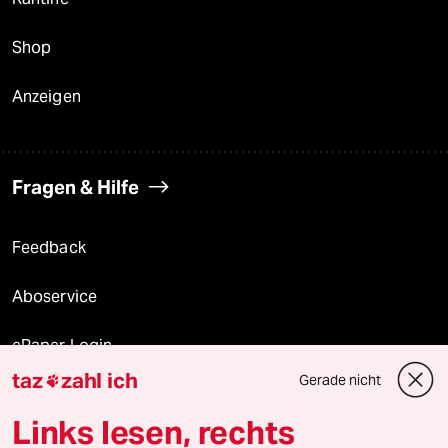
Shop
Anzeigen
Fragen & Hilfe
Feedback
Aboservice
ePaper Login
taz
zahl ich
Gerade nicht

Downloads für Abonnierende
Links lesen, rechts