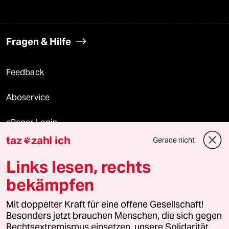
Fragen & Hilfe
Feedback
Aboservice
ePaper Login
taz
zahl ich
Gerade nicht

Downloads für Abonnierende
Links lesen, rechts
bekämpfen
© 2026 taz Verlags und Vertriebs GmbH
Mit doppelter Kraft für eine offene Gesellschaft!
Alle Rechte vorbehalten. Bei rechtlichen Fragen oder für Genehmigungen
wenden Sie sich bitte an
lizenzen@taz.de
Besonders jetzt brauchen Menschen, die sich gegen
Rechtsextremismus einsetzen, unsere Solidarität.