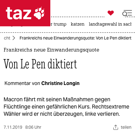

taz zahl ich
bergsteigen
usa unter trump
katzen
landtagswahl in sachs

taz zahl ich
Flucht
Frankreichs neue Einwanderungsquote: Von Le Pen diktiert
taz zahl ich
Frankreichs neue Einwanderungsquote
themen
Von Le Pen diktiert
politik
öko
Kommentar von
Christine Longin
gesellschaft
Macron fährt mit seinen Maßnahmen gegen
Flüchtlinge einen gefährlichen Kurs. Rechtsextreme
kultur
Wähler wird er nicht überzeugen, linke verlieren.
sport
7.11.2019
8:06 Uhr
teilen