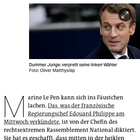
berlin
nord
wahrheit
verlag
verlag
Dummer Junge: verprellt seine linken Wähler
veranstaltungen
Foto: Oliver Matthys/ap
shop
M
fragen & hilfe
arine Le Pen kann sich ins Fäustchen
unterstützen
lachen.
Das, was der französische
Regierungschef Edouard Philippe am
abo
Mittwoch verkündete
, ist von der Chefin des
genossenschaft
rechtsextremen Rassemblement National diktiert.
Sie hat es geschafft, dass mitten in der heiklen