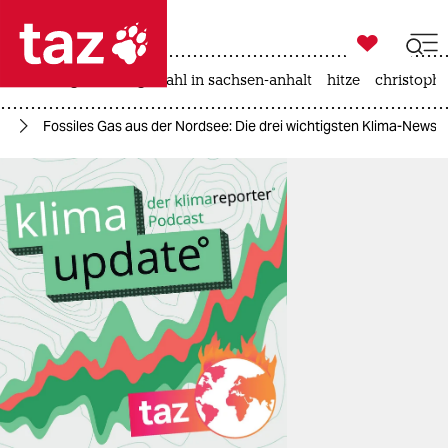

taz zahl ich
iran-krieg
landtagswahl in sachsen-anhalt
hitze
christophe

taz zahl ich
el
Fossiles Gas aus der Nordsee: Die drei wichtigsten Klima-News
taz zahl ich
themen
politik
öko
gesellschaft
kultur
sport