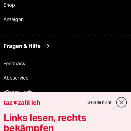
Shop
Anzeigen
Fragen & Hilfe
Feedback
Aboservice
ePaper Login
taz
zahl ich
Gerade nicht

Downloads für Abonnierende
Links lesen, rechts
bekämpfen