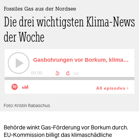
berlin
Fossiles Gas aus der Nordsee
nord
Die drei wichtigsten Klima-News
wahrheit
der Woche
verlag
verlag
veranstaltungen
shop
fragen & hilfe
unterstützen
Foto: Kristin Rabaschus
abo
Behörde winkt Gas-Förderung vor Borkum durch.
genossenschaft
EU-Kommission billigt das klimaschädliche