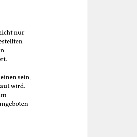
nicht nur
stellten
en
rt.
 einen sein,
aut wird.
Zum
 angeboten