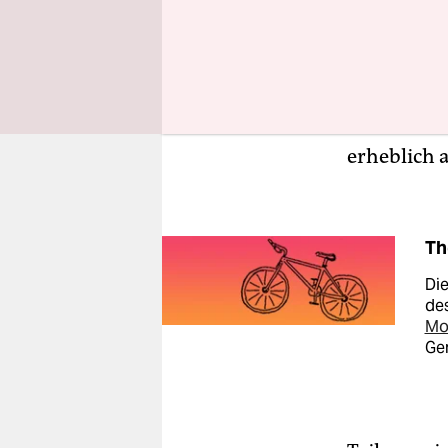
noch im La
Kauf eines
diese Entw
angelaufen
Hersteller
erheblich 
Th
Die
de
Mo
Ger