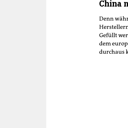
China 
Denn währe
Hersteller
Gefüllt we
dem europä
durchaus 