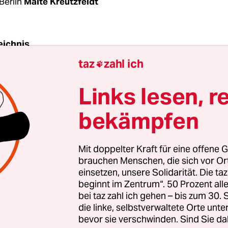
Berlin
Malte Kreutzfeldt
eichnis
taz
zahl ich

ehn Jahre ist es her, dass Bundeskanzlerin Angel
Links lesen, r
usgab, dass im Jahr 2020
eine Million Elektroautos
bekämpfen
Straßen unterwegs sein sollen. Und lange Zeit sah
eit verfehlt und die Million zum
Running Gag
wür
n hierzulande – inklusive der sogenannten Plug-
Mit doppelter Kraft für eine offene G
itweise elektrisch unterwegs sind – gerade mal 15
brauchen Menschen, die sich vor O
einsetzen, unsere Solidarität. Die ta
s, also weniger als ein Sechstel als angekündigt.
beginnt im Zentrum“. 50 Prozent a
bei taz zahl ich gehen – bis zum 30
chen steht fest, dass die Verspätung gar nicht so
die linke, selbstverwaltete Orte unte
ng dieses Jahres lag die Zahl der E-Autos schon b
bevor sie verschwinden. Sind Sie da