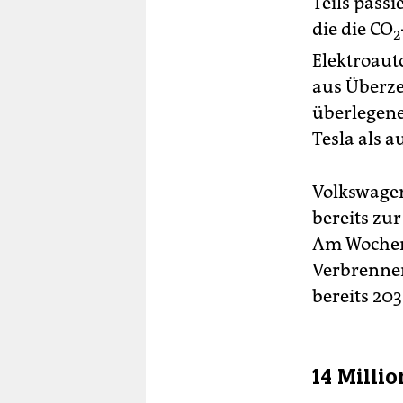
Teils pass
die die CO
2
Elektroaut
aus Überze
überlegene
Tesla als 
Volkswagen
bereits zu
Am Wochene
Verbrenner
bereits 20
14 Milli