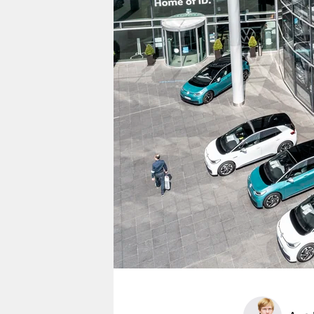
berlin
nord
wahrheit
verlag
verlag
veranstaltungen
shop
fragen & hilfe
unterstützen
abo
genossenschaft