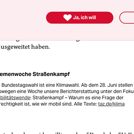
ufe des Jahres dürfte die Million erreicht werden
 Elektrofahrzeugs bis zu
9.000 Euro Prämie
winke

Ja, ich will
icklung beschleunigt haben. Also: Die Verkehrswe
. Möglich wurde der Boom aber vor allem, weil d
 ihr Angebot an elektrisch angetriebenen Modelle
ausgeweitet haben.
emenwoche Straßenkampf
 Bundestagswahl ist eine Klimawahl. Ab dem 28. Juni stellen 
swegen eine Woche unsere Berichterstattung unter den Foku
bilitätswende
: Straßenkampf – Warum es eine Frage der
echtigkeit ist, wie wir mobil sind. Alle Texte:
taz.de/klima