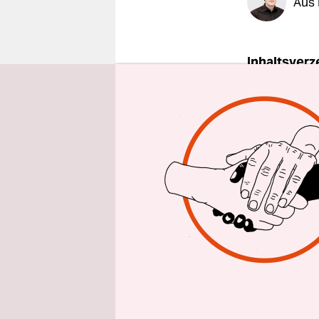
Aus 
epaper login
Inhaltsverz
Mehr als z
das Ziel a
deutschen 
als ob es w
2018 fuhre
die nur ze
Elektroauto
Doch inzwis
wird: Anfa