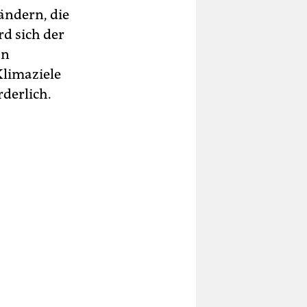
ändern, die
rd sich der
In
Klimaziele
rderlich.