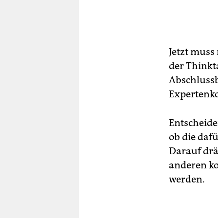
Jetzt muss 
der Thinkt
Abschlussb
Expertenko
Entscheiden
ob die daf
Darauf drä
anderen ko
werden.