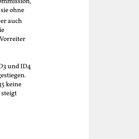
Kommission,
 sie ohne
ber auch
ie
Vorreiter
ID3 und ID4
estiegen.
35 keine
steigt