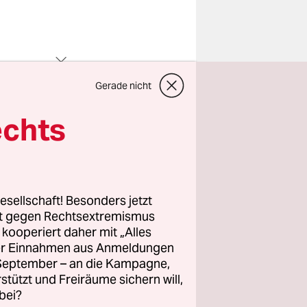
Gerade nicht
a Merkel
echts
auf
 es so aus,
de: Ende
in-Hybride,
esellschaft! Besonders jetzt
0.000
rt gegen Rechtsextremismus
z kooperiert daher mit „Alles
ller Einnahmen aus Anmeldungen
. September – an die Kampagne,
 groß sein
rstützt und Freiräume sichern will,
ei 600.000,
bei?