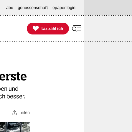
abo
genossenschaft
epaper login

taz zahl ich
taz zahl ich
erste
ben und
ch besser.
teilen