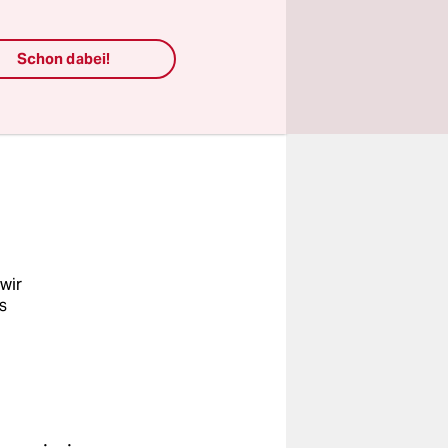
. Dass beim
n, dürfte
Schon dabei!
nde ist
ie
n zuletzt
wir
s