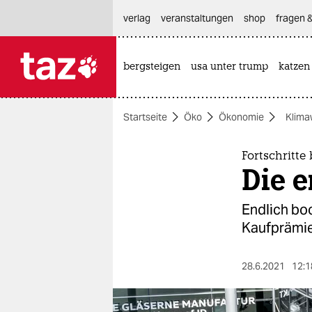
hautnavigation anspringen
hauptinhalt anspringen
footer anspringen
verlag
veranstaltungen
shop
fragen &
bergsteigen
usa unter trump
katzen

taz zahl ich
taz zahl ich
Startseite
Öko
Ökonomie
Klima
themen
politik
Fortschritte
Die e
öko
Endlich bo
gesellschaft
Kaufprämien
kultur
28.6.2021
12:1
sport