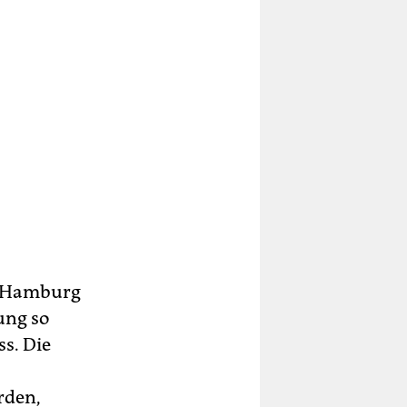
nd Hamburg
ung so
s. Die
rden,