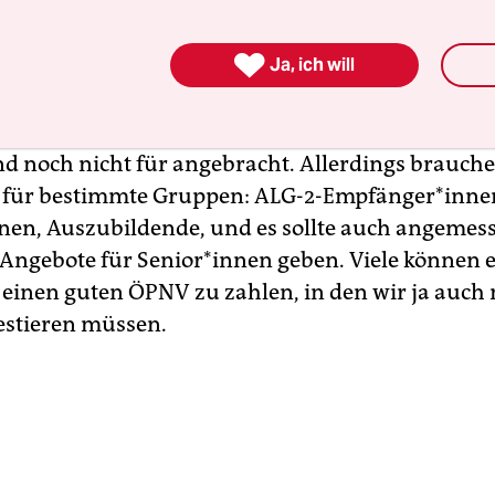
usgebaut. In Luxemburg hat der Verkehrsminister
reiheit sei die Kirsche auf der Sahne auf der Torte

Ja, ich will
m Zeitpunkt schon ein hoch qualitatives Angebot. 
stellen kann, ist die Kostenfreiheit als langfristig
tliche Zielsetzung. Ich halte es aber in vielen Fäll
d noch nicht für angebracht. Allerdings brauche
n für bestimmte Gruppen: ALG-2-Empfänger*inne
nen, Auszubildende, und es sollte auch angemes
ngebote für Se­nio­r*in­nen geben. Viele können e
ür einen guten ÖPNV zu zahlen, in den wir ja auch
estieren müssen.