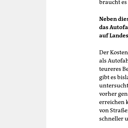
braucht es
Neben die
das Autof
auf Lande
Der Kosten
als Autofa
teureres 
gibt es bis
untersucht
vorher gen
erreichen 
von Straße
schneller 