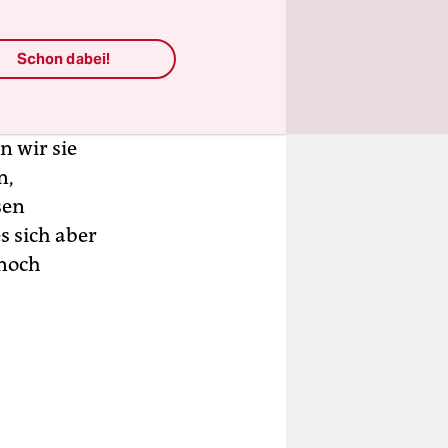
 gesagt,
. Es gab
Schon dabei!
Was ich
e
en in
n wir sie
n,
sen
s sich aber
 noch