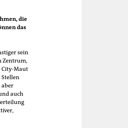
hmen, die
önnen das
stiger sein
m Zentrum,
 City-Maut
 Stellen
 aber
 und auch
erteilung
iver,