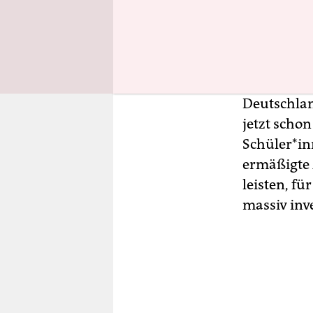
deutlich a
die Kostenf
also zu de
mir gut vor
gesellschaf
Deutschlan
jetzt scho
Schüler*in
ermäßigte A
leisten, f
massiv inv