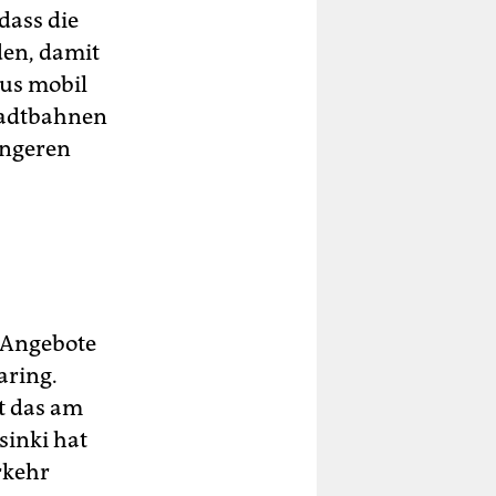
dass die
den, damit
aus mobil
tadtbahnen
ingeren
e-Angebote
aring.
ht das am
sinki hat
rkehr