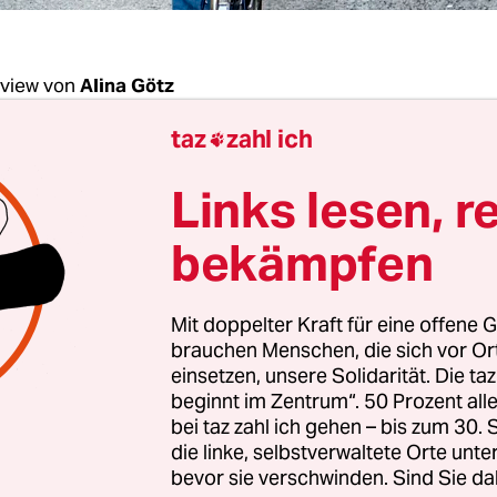
rview von
Alina Götz
taz
zahl ich

Gaffron, müssen wir den ÖPNV einfach kostenl
Links lesen, r
eute vom Auto wegzubekommen?
bekämpfen
ffron:
Nein, das würde nicht reichen. Wir brauc
tät. Und wir müssen uns fragen, unter welchen
Mit doppelter Kraft für eine offene G
pt sinnvoll ist, den ÖPNV kostenfrei anzubieten.
brauchen Menschen, die sich vor O
einsetzen, unsere Solidarität. Die ta
beginnt im Zentrum“. 50 Prozent a
s denn sinnvoll?
bei taz zahl ich gehen – bis zum 30
die linke, selbstverwaltete Orte unte
, wo es kostenfreien ÖPNV gibt, wurde er vorher 
bevor sie verschwinden. Sind Sie da