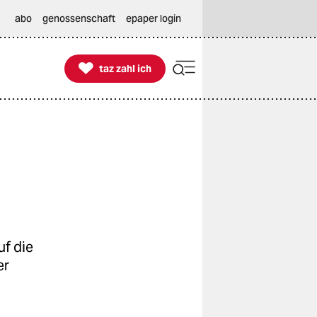
abo
genossenschaft
epaper login

taz zahl ich
taz zahl ich
f die
er