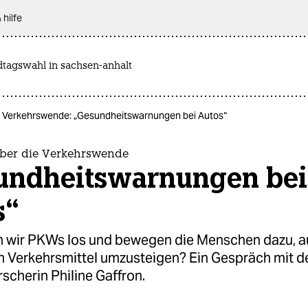
 hilfe
dtagswahl in sachsen-anhalt
e Verkehrswende: „Gesundheitswarnungen bei Autos“
über die Verkehrswende
undheitswarnungen bei
s“
 wir PKWs los und bewegen die Menschen dazu, au
en Verkehrsmittel umzusteigen? Ein Gespräch mit d
scherin Philine Gaffron.