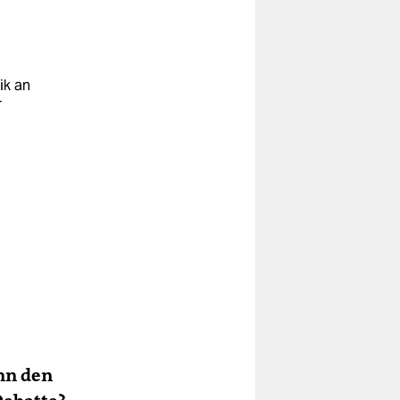
ik an
r
nn den