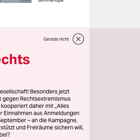
Sommer/dpa
Gerade nicht
os machen,
echts
hen auch
 Umständen
esellschaft! Besonders jetzt
rt gegen Rechtsextremismus
z kooperiert daher mit „Alles
ller Einnahmen aus Anmeldungen
. September – an die Kampagne,
rstützt und Freiräume sichern will,
schon
bei?