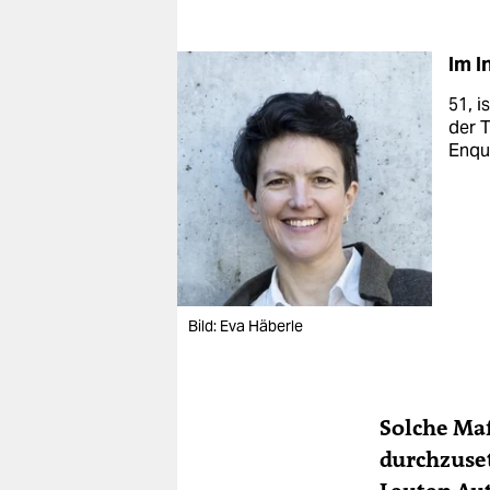
Im I
51, i
der 
Enqu
Bild: Eva Häberle
Solche Ma
durchzuse