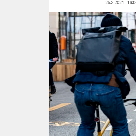
berlin
25.3.2021
16:0
nord
wahrheit
verlag
verlag
veranstaltungen
shop
fragen & hilfe
unterstützen
abo
genossenschaft