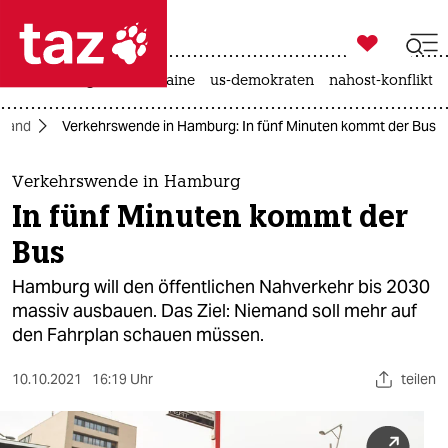

taz zahl ich
hitze
krieg in der ukraine
us-demokraten
nahost-konflikt

taz zahl ich
tland
Verkehrswende in Hamburg: In fünf Minuten kommt der Bus
taz zahl ich
themen
Verkehrswende in Hamburg
In fünf Minuten kommt der
politik
Bus
öko
Hamburg will den öffentlichen Nahverkehr bis 2030
massiv ausbauen. Das Ziel: Niemand soll mehr auf
gesellschaft
den Fahrplan schauen müssen.
kultur
10.10.2021
16:19 Uhr
teilen
sport