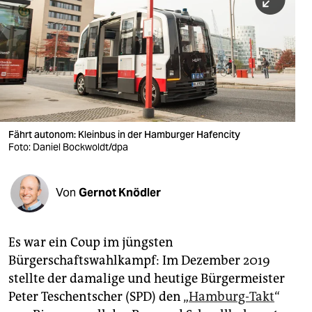
berlin
nord
wahrheit
verlag
verlag
Fährt autonom: Kleinbus in der Hamburger Hafencity
Foto: Daniel Bockwoldt/dpa
veranstaltungen
shop
Von
Gernot Knödler
fragen & hilfe
unterstützen
Es war ein Coup im jüngsten
Bürgerschaftswahlkampf: Im Dezember 2019
abo
stellte der damalige und heutige Bürgermeister
genossenschaft
Peter Teschentscher (SPD) den „
Hamburg-Takt
“