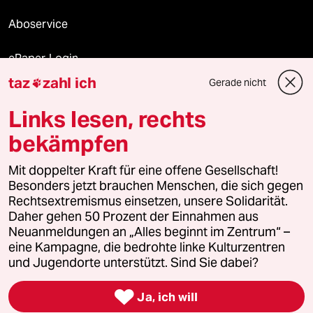
Aboservice
ePaper Login
taz
zahl ich
Gerade nicht

Downloads für Abonnierende
Links lesen, rechts
bekämpfen
© 2026 taz Verlags und Vertriebs GmbH
Mit doppelter Kraft für eine offene Gesellschaft!
Alle Rechte vorbehalten. Bei rechtlichen Fragen oder für Genehmigungen
wenden Sie sich bitte an
lizenzen@taz.de
Besonders jetzt brauchen Menschen, die sich gegen
Rechtsextremismus einsetzen, unsere Solidarität.
Daher gehen 50 Prozent der Einnahmen aus
Feedback
Redaktionsstatut
Kommune-Richtlinien
KI-
Neuanmeldungen an „Alles beginnt im Zentrum“ –
eine Kampagne, die bedrohte linke Kulturzentren
Leitlinie
Informant
Datenschutz
Impressum
AGB
und Jugendorte unterstützt. Sind Sie dabei?
Seitenwende
Einwilligungen widerrufen (Ads)

Ja, ich will