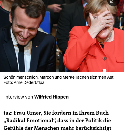
berlin
nord
wahrheit
verlag
verlag
veranstaltungen
shop
Schön menschlich: Marcon und Merkel lachen sich 'nen Ast
Foto: Arne Dedert/dpa
fragen & hilfe
unterstützen
Interview von
Wilfried Hippen
abo
taz: Frau Urner, Sie fordern in Ihrem Buch
„Radikal Emotional“, dass in der Politik die
genossenschaft
Gefühle der Menschen mehr berücksichtigt