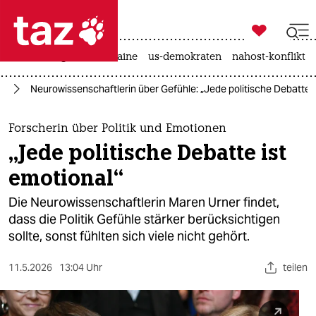

taz zahl ich
hitze
krieg in der ukraine
us-demokraten
nahost-konflikt

taz zahl ich
rd
Neurowissenschaftlerin über Gefühle: „Jede politische Debatte i
taz zahl ich
themen
Forscherin über Politik und Emotionen
„Jede politische Debatte ist
politik
emotional“
öko
Die Neurowissenschaftlerin Maren Urner findet,
dass die Politik Gefühle stärker berücksichtigen
gesellschaft
sollte, sonst fühlten sich viele nicht gehört.
kultur
11.5.2026
13:04 Uhr
teilen
sport