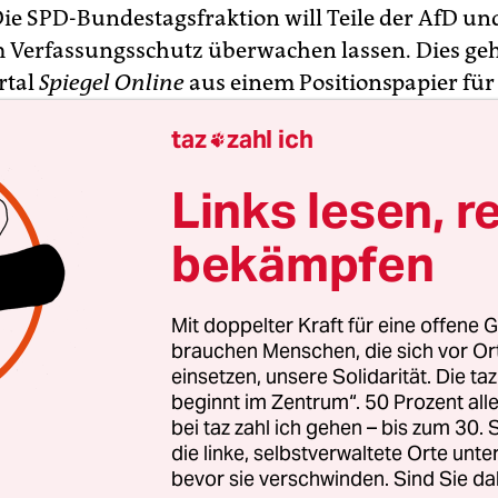
Die SPD-Bundestagsfraktion will Teile der AfD un
 Verfassungsschutz überwachen lassen. Dies geh
rtal
Spiegel Online
aus einem Positionspapier für
g beginnende Klausurtagung der Abgeordneten h
taz
zahl ich

 zufolge sollten „künftig auch die gefährlichen
Links lesen, r
emen Tendenzen in der Partei AfD und Gruppen 
sungsschutz beobachtet werden“. „Ausschreitun
bekämpfen
e, Flüchtlingsheime, Helferinnen und Helfer sowi
nnen und Politiker durch rechtsextreme Gewalttä
Mit doppelter Kraft für eine offene G
r haben ein besorgniserregendes Ausmaß angen
brauchen Menschen, die sich vor O
en Angaben zufolge in dem achtseitigen Papier.
einsetzen, unsere Solidarität. Die ta
beginnt im Zentrum“. 50 Prozent a
bei taz zahl ich gehen – bis zum 30
die linke, selbstverwaltete Orte unte
bevor sie verschwinden. Sind Sie da