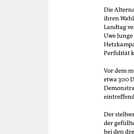
Die Altern
ihren Wahl
Landtag ve
Uwe Junge 
Hetzkampag
Perfidität 
Vor dem mi
etwa 300 D
Demonstra
eintreffen
Der stellv
der gefüllt
bei den dr