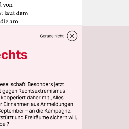
d von
t laut dem
 die am
ervor.
Gerade nicht
echts
wie Pegida
gen gegen
e
terinnen
esellschaft! Besonders jetzt
ommen“,
rt gegen Rechtsextremismus
z kooperiert daher mit „Alles
ller Einnahmen aus Anmeldungen
. September – an die Kampagne,
rstützt und Freiräume sichern will,
bei?