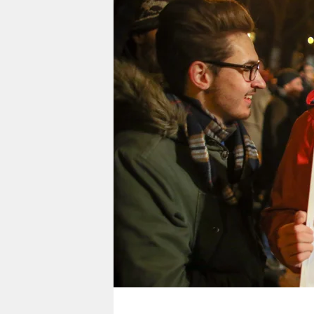
berlin
nord
wahrheit
verlag
verlag
veranstaltungen
shop
fragen & hilfe
unterstützen
abo
genossenschaft