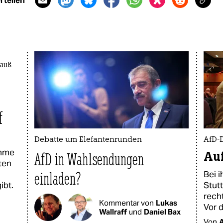
 teilen
f
Debatte um Elefantenrunden
AfD-D
ahme
Auf
AfD in Wahlsendungen
ten
einladen?
Bei 
ibt.
Stutt
rech
Kommentar von
Lukas
Vor d
Wallraff
und
Daniel Bax
Von
A