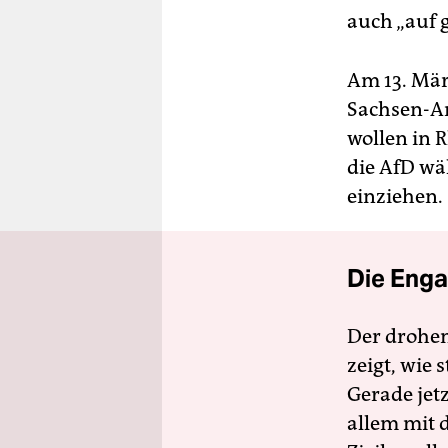
auch „auf 
Am 13. Mär
Sachsen-An
wollen in 
die AfD wä
einziehen.
Die Enga
Der drohe
zeigt, wie
Gerade jet
allem mit d