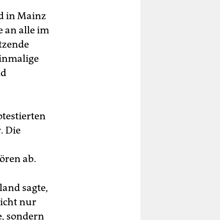
d in Mainz
 an alle im
itzende
einmalige
nd
testierten
. Die
ören ab.
land sagte,
nicht nur
e, sondern