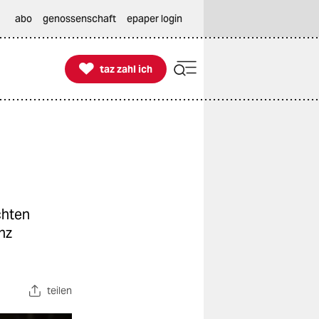
abo
genossenschaft
epaper login

taz zahl ich
taz zahl ich
chten
nz
teilen