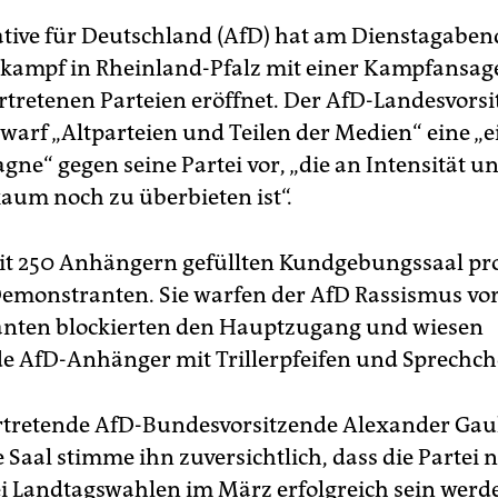
ative für Deutschland (AfD) hat am Dienstagaben
kampf in Rheinland-Pfalz mit einer Kampfansage
rtretenen Parteien eröffnet. Der AfD-Landesvors
warf „Altparteien und Teilen der Medien“ eine „
ne“ gegen seine Partei vor, „die an Intensität u
kaum noch zu überbieten ist“.
t 250 Anhängern gefüllten Kundgebungssaal pro
emonstranten. Sie warfen der AfD Rassismus vor
nten blockierten den Hauptzugang und wiesen
de AfD-Anhänger mit Trillerpfeifen und Sprechch
ertretende AfD-Bundesvorsitzende Alexander Gau
e Saal stimme ihn zuversichtlich, dass die Partei 
ei Landtagswahlen im März erfolgreich sein werd