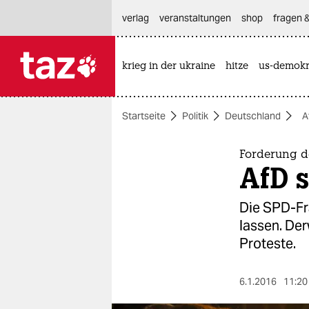
hautnavigation anspringen
hauptinhalt anspringen
footer anspringen
verlag
veranstaltungen
shop
fragen &
krieg in der ukraine
hitze
us-demokr

taz zahl ich
taz zahl ich
Startseite
Politik
Deutschland
A
themen
politik
Forderung d
AfD 
öko
Die SPD-Fr
gesellschaft
lassen. De
Proteste.
kultur
sport
6.1.2016
11:20