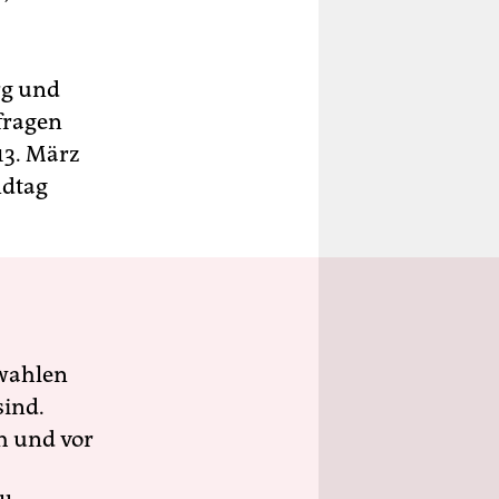
rg und
fragen
13. März
ndtag
wahlen
sind.
h und vor