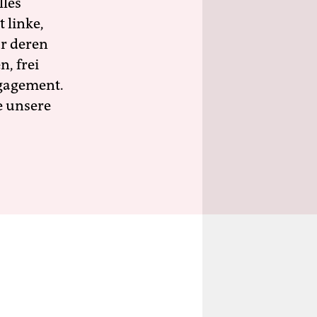
lles
 linke,
ür deren
n, frei
ngagement.
e unsere