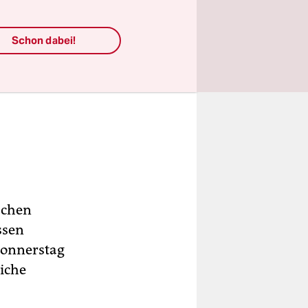
Schon dabei!
schen
ssen
Donnerstag
liche