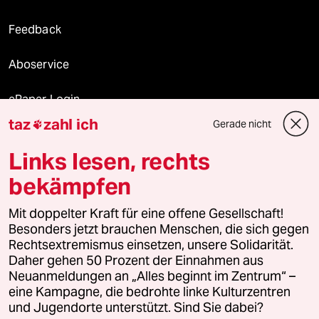
Feedback
Aboservice
ePaper Login
taz
zahl ich
Gerade nicht

Downloads für Abonnierende
Links lesen, rechts
bekämpfen
© 2026 taz Verlags und Vertriebs GmbH
Alle Rechte vorbehalten. Bei rechtlichen Fragen oder für Genehmigungen
Mit doppelter Kraft für eine offene Gesellschaft!
wenden Sie sich bitte an
lizenzen@taz.de
Besonders jetzt brauchen Menschen, die sich gegen
Rechtsextremismus einsetzen, unsere Solidarität.
Daher gehen 50 Prozent der Einnahmen aus
Feedback
Redaktionsstatut
Kommune-Richtlinien
KI-
Neuanmeldungen an „Alles beginnt im Zentrum“ –
eine Kampagne, die bedrohte linke Kulturzentren
Leitlinie
Informant
Datenschutz
Impressum
AGB
und Jugendorte unterstützt. Sind Sie dabei?