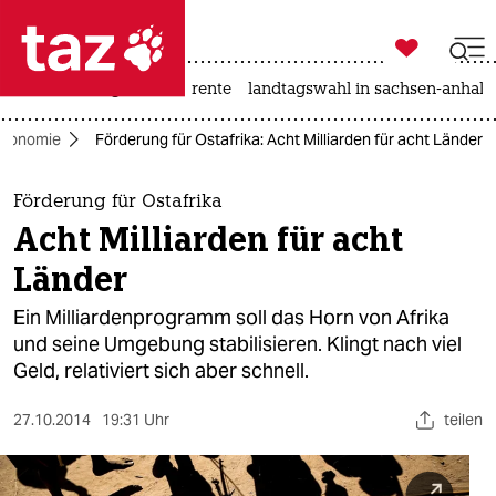

taz zahl ich
hitze
niedrigwasser
rente
landtagswahl in sachsen-anhalt

taz zahl ich
konomie
Förderung für Ostafrika: Acht Milliarden für acht Länder
taz zahl ich
themen
Förderung für Ostafrika
Acht Milliarden für acht
politik
Länder
öko
Ein Milliardenprogramm soll das Horn von Afrika
und seine Umgebung stabilisieren. Klingt nach viel
gesellschaft
Geld, relativiert sich aber schnell.
kultur
27.10.2014
19:31 Uhr
teilen
sport