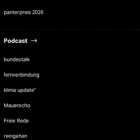
panterpreis 2026
Podcast
bundestalk
fernverbindung
klima update°
Mauerecho
Freie Rede
reingehen