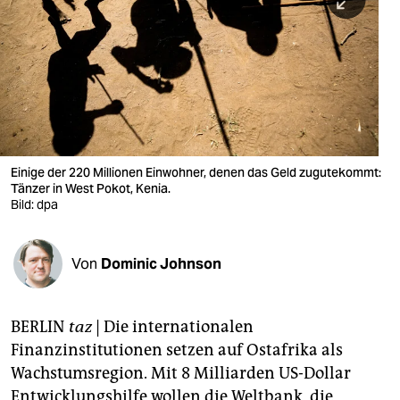
berlin
nord
wahrheit
verlag
verlag
Einige der 220 Millionen Einwohner, denen das Geld zugutekommt:
Tänzer in West Pokot, Kenia.
veranstaltungen
Bild: dpa
shop
fragen & hilfe
Von
Dominic Johnson
unterstützen
BERLIN
taz
|
Die internationalen
abo
Finanzinstitutionen setzen auf Ostafrika als
genossenschaft
Wachstumsregion. Mit 8 Milliarden US-Dollar
Entwicklungshilfe wollen die Weltbank, die