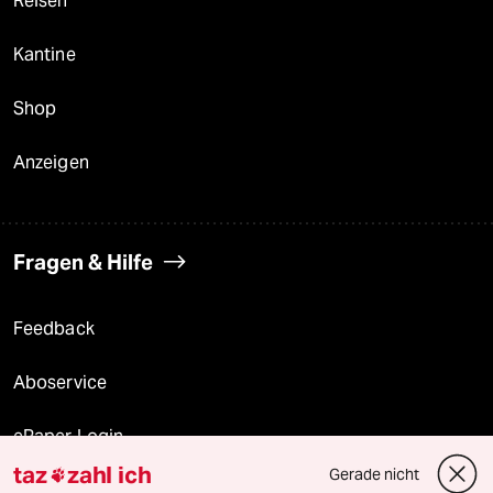
Reisen
Kantine
Shop
Anzeigen
Fragen & Hilfe
Feedback
Aboservice
ePaper Login
taz
zahl ich
Gerade nicht

Downloads für Abonnierende