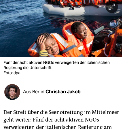
berlin
nord
wahrheit
verlag
verlag
veranstaltungen
Fünf der acht aktiven NGOs verweigerten der italienischen
Regierung die Unterschrift
Foto: dpa
shop
fragen & hilfe
Aus Berlin
Christian Jakob
unterstützen
abo
Der Streit über die Seenotrettung im Mittelmeer
genossenschaft
geht weiter: Fünf der acht aktiven NGOs
verweigerten der italienischen Regierung am