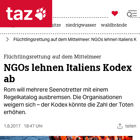

taz zahl ich
krieg in der ukraine
hitze
niedrigwasser
waldbrände

taz zahl ich
ht
Flüchtlingsrettung auf dem Mittelmeer: NGOs lehnen Italiens Ko
taz zahl ich
themen
Flüchtlingsrettung auf dem Mittelmeer
NGOs lehnen Italiens Kodex
politik
ab
öko
Rom will mehrere Seenotretter mit einem
Regelkatalog ausbremsen. Die Organisationen
gesellschaft
weigern sich – der Kodex könnte die Zahl der Toten
erhöhen.
kultur
sport
1.8.2017
18:47 Uhr
teilen