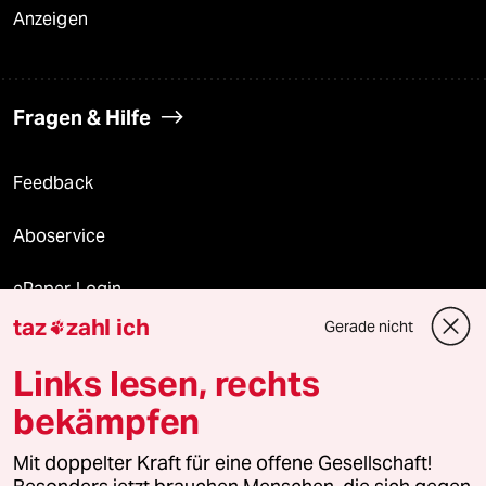
Anzeigen
Fragen & Hilfe
Feedback
Aboservice
ePaper Login
taz
zahl ich
Gerade nicht

Downloads für Abonnierende
Links lesen, rechts
bekämpfen
© 2026 taz Verlags und Vertriebs GmbH
Mit doppelter Kraft für eine offene Gesellschaft!
Alle Rechte vorbehalten. Bei rechtlichen Fragen oder für Genehmigungen
wenden Sie sich bitte an
lizenzen@taz.de