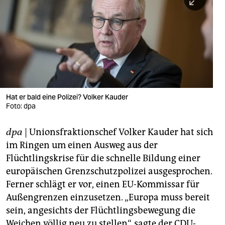
berlin
nord
wahrheit
verlag
verlag
Hat er bald eine Polizei? Volker Kauder
Foto: dpa
veranstaltungen
shop
dpa
| Unionsfraktionschef Volker Kauder hat sich
im Ringen um einen Ausweg aus der
fragen & hilfe
Flüchtlingskrise für die schnelle Bildung einer
unterstützen
europäischen Grenzschutzpolizei ausgesprochen.
Ferner schlägt er vor, einen EU-Kommissar für
abo
Außengrenzen einzusetzen. „Europa muss bereit
genossenschaft
sein, angesichts der Flüchtlingsbewegung die
Weichen völlig neu zu stellen“, sagte der CDU-