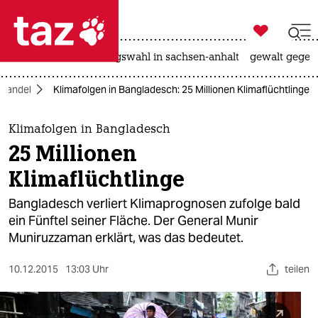

taz zahl ich
hitze
surfen
landtagswahl in sachsen-anhalt
gewalt gegen

taz zahl ich
awandel
Klimafolgen in Bangladesch: 25 Millionen Klimaflüchtlinge
taz zahl ich
themen
Klimafolgen in Bangladesch
25 Millionen
politik
Klimaflüchtlinge
öko
Bangladesch verliert Klimaprognosen zufolge bald
ein Fünftel seiner Fläche. Der General Munir
gesellschaft
Muniruzzaman erklärt, was das bedeutet.
kultur
10.12.2015
13:03 Uhr
teilen
sport