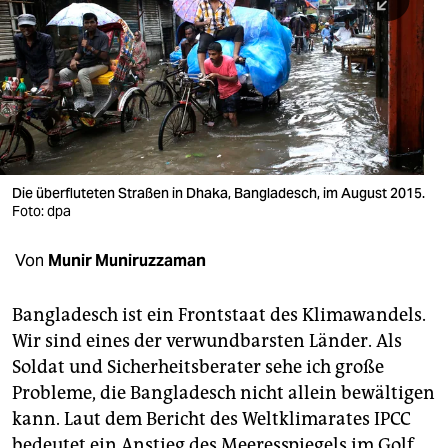
berlin
nord
wahrheit
verlag
verlag
Die überfluteten Straßen in Dhaka, Bangladesch, im August 2015.
Foto: dpa
veranstaltungen
shop
Von
Munir Muniruzzaman
fragen & hilfe
Bangladesch ist ein Frontstaat des Klimawandels.
unterstützen
Wir sind eines der verwundbarsten Länder. Als
Soldat und Sicherheitsberater sehe ich große
abo
Probleme, die Bangladesch nicht allein bewältigen
genossenschaft
kann. Laut dem Bericht des Weltklimarates IPCC
bedeutet ein Anstieg des Meeresspiegels im Golf