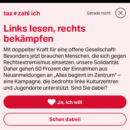
ePaper Login
taz
zahl ich
Gerade nicht

Links lesen, rechts
Downloads für Abonnierende
bekämpfen
Mit doppelter Kraft für eine offene Gesellschaft!
© 2026 taz Verlags und Vertriebs GmbH
Besonders jetzt brauchen Menschen, die sich gegen
Alle Rechte vorbehalten. Bei rechtlichen Fragen oder für Genehmigungen
Rechtsextremismus einsetzen, unsere Solidarität.
wenden Sie sich bitte an
lizenzen@taz.de
Daher gehen 50 Prozent der Einnahmen aus
Neuanmeldungen an „Alles beginnt im Zentrum“ –
Feedback
Redaktionsstatut
Kommune-Richtlinien
KI-
eine Kampagne, die bedrohte linke Kulturzentren
und Jugendorte unterstützt. Sind Sie dabei?
Leitlinie
Informant
Datenschutz
Impressum
AGB

Ja, ich will
Seitenwende
Einwilligungen widerrufen (Ads)
Schon dabei!