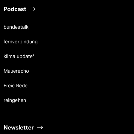
Podcast
bundestalk
fernverbindung
klima update°
Mauerecho
Freie Rede
reingehen
Newsletter